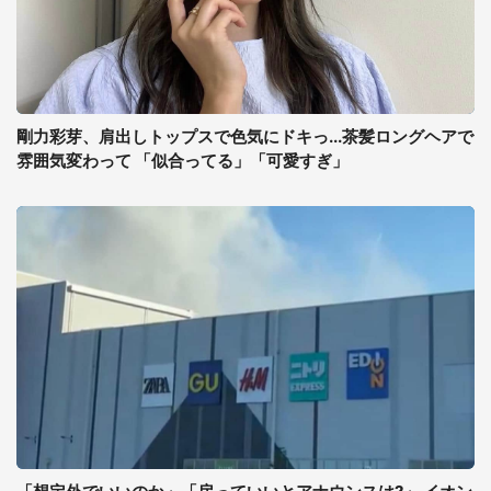
剛力彩芽、肩出しトップスで色気にドキっ...茶髪ロングヘアで
雰囲気変わって 「似合ってる」「可愛すぎ」