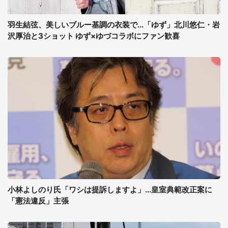
羽生結弦、美しいブルー基調の衣装で...「ゆず」北川悠仁・岩
沢厚治と3ショット ゆず×ゆづコラボにファン歓喜
小林よしのり氏「ワシは提訴しますよ」...皇室典範改正案に
「憲法違反」主張