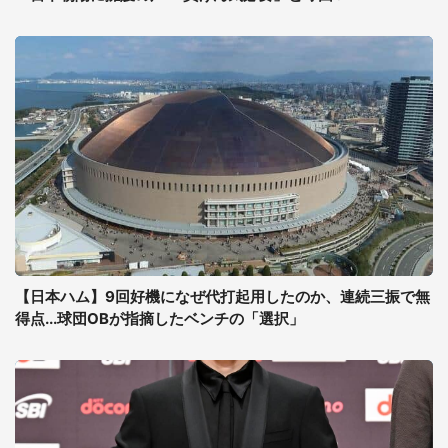
【日本ハム】9回好機になぜ代打起用したのか、連続三振で無
得点...球団OBが指摘したベンチの「選択」