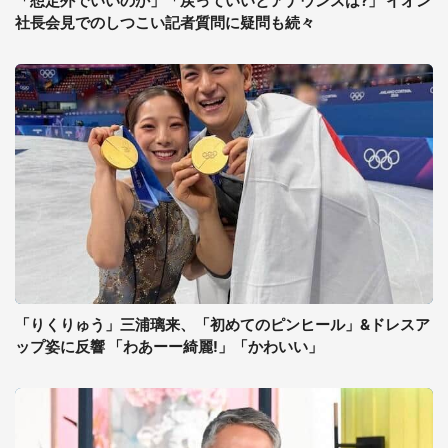
「想定外でいいのか」「戻っていいとアナウンスは?」 イオン
社長会見でのしつこい記者質問に疑問も続々
「りくりゅう」三浦璃来、「初めてのピンヒール」&ドレスア
ップ姿に反響 「わあーー綺麗!」「かわいい」