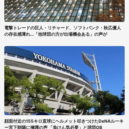
電撃トレードの巨人・リチャード、ソフトバンク・秋広優人
の存在感薄れ...「他球団の方が出場機会ある」の声が
顔面付近の155キロ直球にヘルメット叩きつけたDeNAルーキ
ー宮下朝陽に擁護の声 「負けん気必要」と球団OB