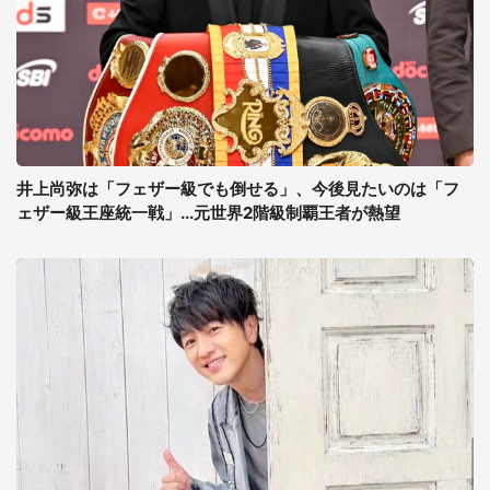
井上尚弥は「フェザー級でも倒せる」、今後見たいのは「フ
ェザー級王座統一戦」...元世界2階級制覇王者が熱望