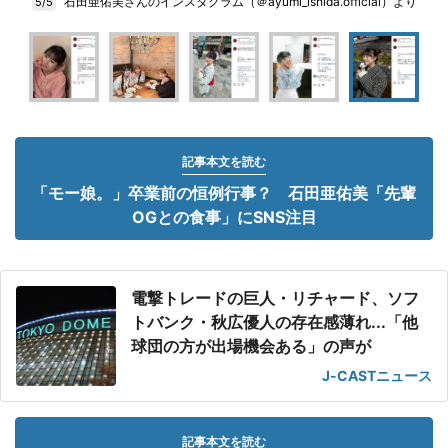
石田亜佑美さんのインスタグラム（＠ayumi_ishida.official）より
5/5
記事本文を読む
「モー娘。」卒業前の恒例行事？ 石田亜佑美「先輩
OGとの食事」にSNS注目
電撃トレードの巨人・リチャード、ソフ
トバンク・秋広優人の存在感薄れ...「他
球団の方が出場機会ある」の声が
J-CASTニュース
記事本文を読む