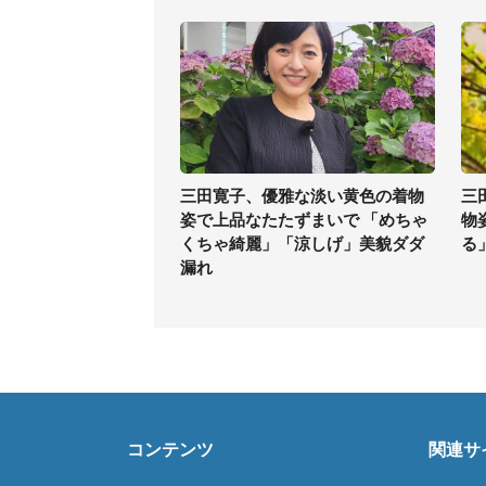
三田寛子、優雅な淡い黄色の着物
三
姿で上品なたたずまいで 「めちゃ
物
くちゃ綺麗」「涼しげ」美貌ダダ
る
漏れ
コンテンツ
関連サ