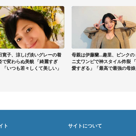
田寛子、涼しげ淡いグレーの着
母親は伊藤蘭...趣里、ピンクの
姿で変わらぬ美貌 「綺麗すぎ
ニ丈ワンピで神スタイル炸裂 
」「いつも若々しくて美しい」
愛すぎる」「最高で最強の母娘
イト
サイトについて