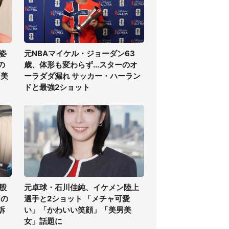
姿
元NBAマイケル・ジョーダン63
の
歳、体形も変わらず...スターのオ
「美
ーラダダ漏れ サッカー・ハーラン
ドと最強2ショット
股
元卓球・石川佳純、イケメン陸上
痛の
選手と2ショット 「メチャ可愛
訴
い」「かわいい笑顔」「美男美
女」話題に