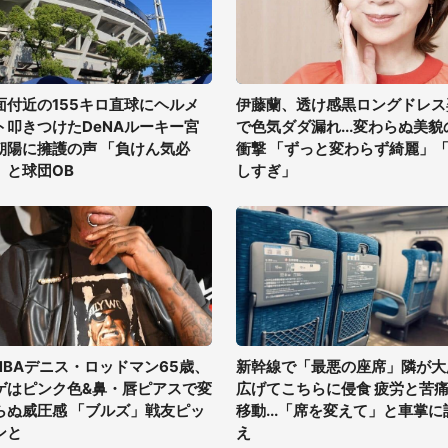
面付近の155キロ直球にヘルメ
伊藤蘭、透け感黒ロングドレス
ト叩きつけたDeNAルーキー宮
で色気ダダ漏れ...変わらぬ美貌
朝陽に擁護の声 「負けん気必
衝撃 「ずっと変わらず綺麗」
」と球団OB
しすぎ」
NBAデニス・ロッドマン65歳、
新幹線で「最悪の座席」隣が大
ゲはピンク色&鼻・唇ピアスで変
広げてこちらに侵食 疲労と苦
らぬ威圧感 「ブルズ」戦友ピッ
移動...「席を変えて」と車掌に
ンと
え