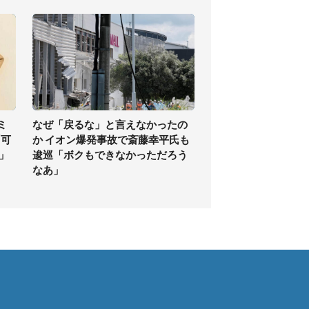
ミ
なぜ「戻るな」と言えなかったの
「可
か イオン爆発事故で斎藤幸平氏も
」
逡巡「ボクもできなかっただろう
なあ」