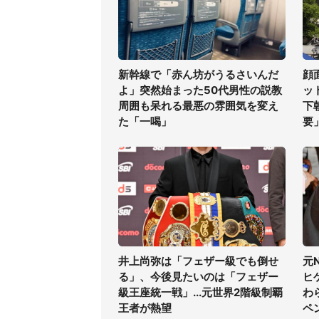
新幹線で「赤ん坊がうるさいんだ
顔
よ」突然始まった50代男性の説教
ッ
周囲も呆れる最悪の雰囲気を変え
下
た「一喝」
要
井上尚弥は「フェザー級でも倒せ
元
る」、今後見たいのは「フェザー
ヒ
級王座統一戦」...元世界2階級制覇
わ
王者が熱望
ペ