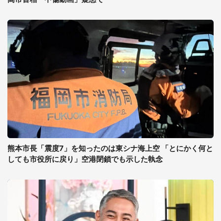
熊本市長「震度7」を知ったのは東シナ海上空 「とにかく何と
しても市役所に戻り」空港閉鎖でも示した執念