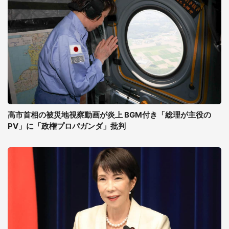
高市首相の被災地視察動画が炎上 BGM付き「総理が主役の
PV」に「政権プロパガンダ」批判