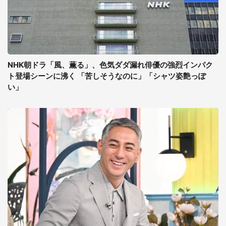
NHK朝ドラ「風、薫る」、色気ダダ漏れ俳優の強烈インパク
ト登場シーンに沸く 「苦しそうなのに」「シャツ姿艶っぽ
い」