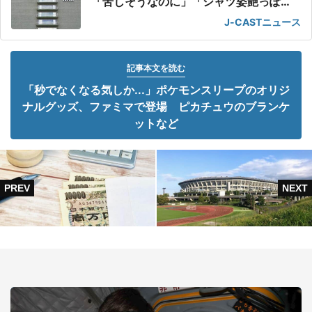
「苦しそうなのに」「シャツ姿艶っぽ
い」
J-CASTニュース
記事本文を読む
「秒でなくなる気しか...」ポケモンスリープのオリジ
ナルグッズ、ファミマで登場 ピカチュウのブランケ
ットなど