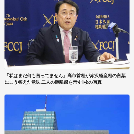
「私はまだ何も言ってません」高市首相が赤沢経産相の言葉
にこう答えた意味 二人の距離感を示す1枚の写真