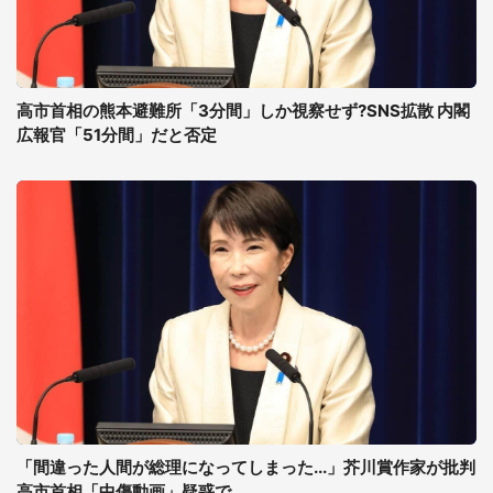
高市首相の熊本避難所「3分間」しか視察せず?SNS拡散 内閣
広報官「51分間」だと否定
「間違った人間が総理になってしまった...」芥川賞作家が批判
高市首相「中傷動画」疑惑で