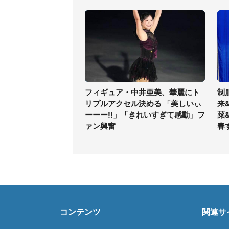
フィギュア・中井亜美、華麗にト
制
リプルアクセル決める 「美しいぃ
来
ーーー!!」「きれいすぎて感動」フ
菜
ァン興奮
春
コンテンツ
関連サ