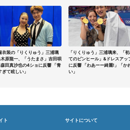
服衣装の「りくりゅう」三浦璃
「りくりゅう」三浦璃来、「初
&木原龍一、「うたまさ」吉田唄
てのピンヒール」&ドレスアッ
&森田真沙也の4ショに反響 「青
に反響 「わあーー綺麗!」「か
すぎて眩しい」
い」
イト
サイトについて