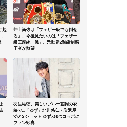
打起
井上尚弥は「フェザー級でも倒せ
.
る」、今後見たいのは「フェザー
選
級王座統一戦」...元世界2階級制覇
王者が熱望
ま
羽生結弦、美しいブルー基調の衣
法
装で...「ゆず」北川悠仁・岩沢厚
治と3ショット ゆず×ゆづコラボに
ファン歓喜