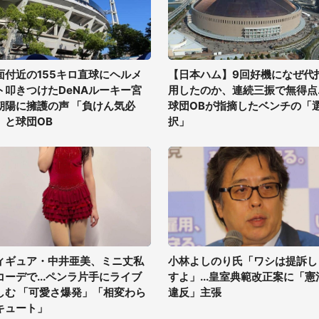
面付近の155キロ直球にヘルメ
【日本ハム】9回好機になぜ代
ト叩きつけたDeNAルーキー宮
用したのか、連続三振で無得点..
朝陽に擁護の声 「負けん気必
球団OBが指摘したベンチの「
」と球団OB
択」
ィギュア・中井亜美、ミニ丈私
小林よしのり氏「ワシは提訴し
コーデで...ペンラ片手にライブ
すよ」...皇室典範改正案に「憲
しむ 「可愛さ爆発」「相変わら
違反」主張
キュート」