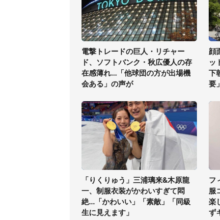
電撃トレードの巨人・リチャー
顔
ド、ソフトバンク・秋広優人の存
ッ
在感薄れ...「他球団の方が出場機
下
会ある」の声が
要
「りくりゅう」三浦璃来&木原龍
フ
一、制服衣装がかわいすぎて悶
服
絶...「かわいい」「素敵」「同級
楽
生に見えます」
ず