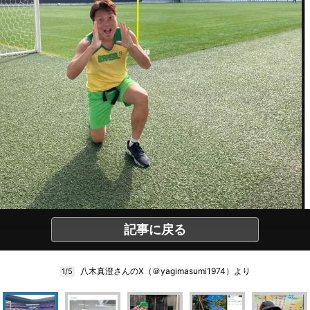
記事に戻る
八木真澄さんのX（＠yagimasumi1974）より
1/5