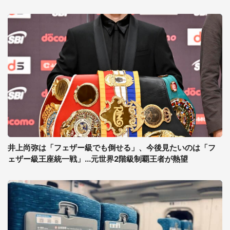
井上尚弥は「フェザー級でも倒せる」、今後見たいのは「フ
ェザー級王座統一戦」...元世界2階級制覇王者が熱望