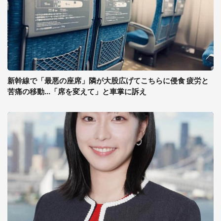
新幹線で「最悪の座席」隣が大股広げてこちらに侵食 疲労と
苦痛の移動...「席を変えて」と車掌に訴え