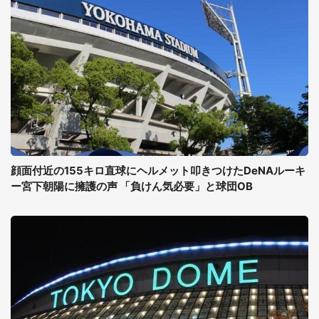
顔面付近の155キロ直球にヘルメット叩きつけたDeNAルーキ
ー宮下朝陽に擁護の声 「負けん気必要」と球団OB