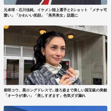
元卓球・石川佳純、イケメン陸上選手と2ショット 「メチャ可
愛い」「かわいい笑顔」「美男美女」話題に
柴咲コウ、黒ロングドレスで...後ろ姿まで美しい国宝級の美貌
「オーラが凄い」「美しすぎます」色気ダダ漏れ