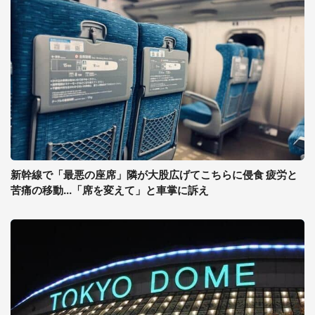
新幹線で「最悪の座席」隣が大股広げてこちらに侵食 疲労と
苦痛の移動...「席を変えて」と車掌に訴え