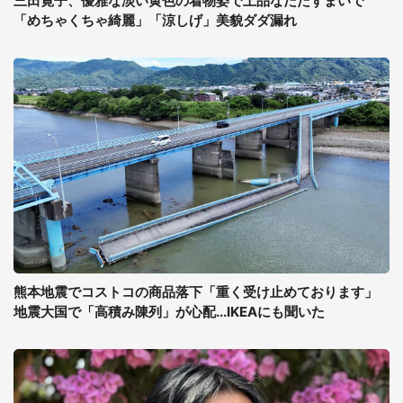
三田寛子、優雅な淡い黄色の着物姿で上品なたたずまいで
「めちゃくちゃ綺麗」「涼しげ」美貌ダダ漏れ
熊本地震でコストコの商品落下「重く受け止めております」
地震大国で「高積み陳列」が心配...IKEAにも聞いた