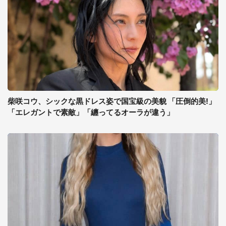
柴咲コウ、シックな黒ドレス姿で国宝級の美貌 「圧倒的美!」
「エレガントで素敵」「纏ってるオーラが違う」