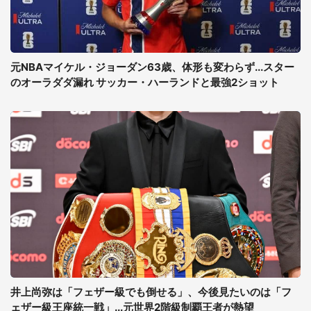
元NBAマイケル・ジョーダン63歳、体形も変わらず...スター
のオーラダダ漏れ サッカー・ハーランドと最強2ショット
井上尚弥は「フェザー級でも倒せる」、今後見たいのは「フ
ェザー級王座統一戦」...元世界2階級制覇王者が熱望