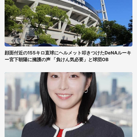
顔面付近の155キロ直球にヘルメット叩きつけたDeNAルーキ
ー宮下朝陽に擁護の声 「負けん気必要」と球団OB