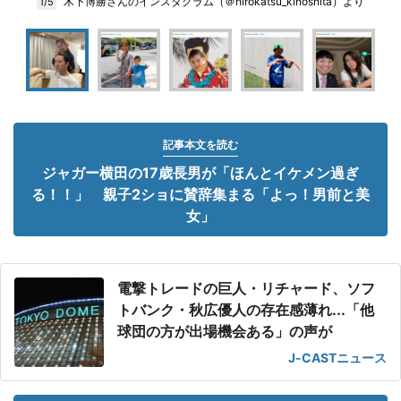
木下博勝さんのインスタグラム（＠hirokatsu_kinoshita）より
1/5
記事本文を読む
ジャガー横田の17歳長男が「ほんとイケメン過ぎ
る！！」 親子2ショに賛辞集まる「よっ！男前と美
女」
電撃トレードの巨人・リチャード、ソフ
トバンク・秋広優人の存在感薄れ...「他
球団の方が出場機会ある」の声が
J-CASTニュース