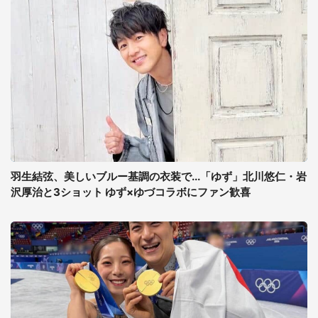
羽生結弦、美しいブルー基調の衣装で...「ゆず」北川悠仁・岩
沢厚治と3ショット ゆず×ゆづコラボにファン歓喜