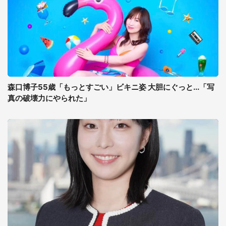
森口博子55歳「もっとすごい」ビキニ姿 大胆にぐっと...「写
真の破壊力にやられた」