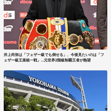
井上尚弥は「フェザー級でも倒せる」、今後見たいのは「フ
ェザー級王座統一戦」...元世界2階級制覇王者が熱望