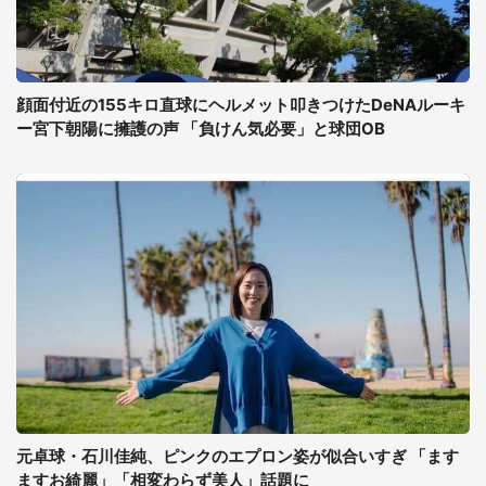
顔面付近の155キロ直球にヘルメット叩きつけたDeNAルーキ
ー宮下朝陽に擁護の声 「負けん気必要」と球団OB
元卓球・石川佳純、ピンクのエプロン姿が似合いすぎ 「ます
ますお綺麗」「相変わらず美人」話題に