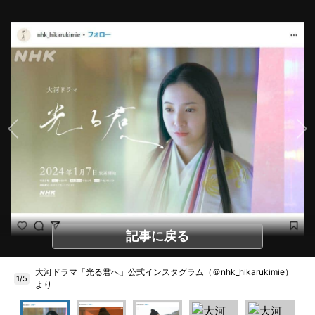
記事に戻る
大河ドラマ「光る君へ」公式インスタグラム（＠nhk_hikarukimie）
1/5
より