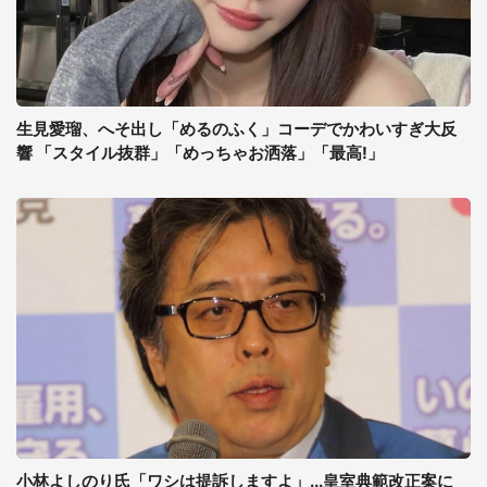
生見愛瑠、へそ出し「めるのふく」コーデでかわいすぎ大反
響 「スタイル抜群」「めっちゃお洒落」「最高!」
小林よしのり氏「ワシは提訴しますよ」...皇室典範改正案に