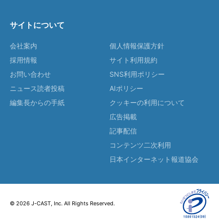
サイトについて
会社案内
個人情報保護方針
採用情報
サイト利用規約
お問い合わせ
SNS利用ポリシー
ニュース読者投稿
AIポリシー
編集長からの手紙
クッキーの利用について
広告掲載
記事配信
コンテンツ二次利用
日本インターネット報道協会
© 2026 J-CAST, Inc. All Rights Reserved.