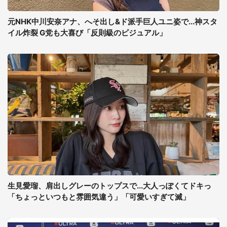
元NHK中川安奈アナ、へそ出し&ド派手巨人ユニ姿で...神スタ
イル炸裂 G党も大喜び「反則級のビジュアル」
生見愛瑠、肩出しグレーのトップスで...大人っぽくてドキっ
「ちょっといつもと雰囲気違う」「可愛いすぎて滅」