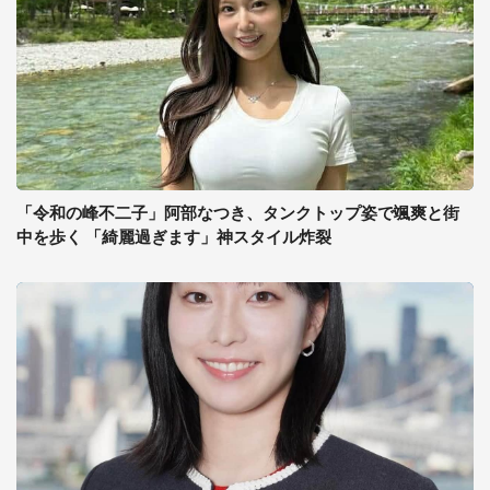
「令和の峰不二子」阿部なつき、タンクトップ姿で颯爽と街
中を歩く 「綺麗過ぎます」神スタイル炸裂