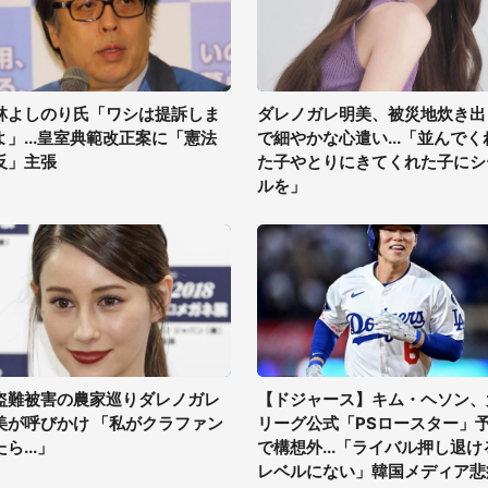
林よしのり氏「ワシは提訴しま
ダレノガレ明美、被災地炊き出
よ」...皇室典範改正案に「憲法
で細やかな心遣い...「並んでく
反」主張
た子やとりにきてくれた子にシ
ルを」
盗難被害の農家巡りダレノガレ
【ドジャース】キム・ヘソン、
美が呼びかけ 「私がクラファン
リーグ公式「PSロースター」
ら...」
で構想外...「ライバル押し退け
レベルにない」韓国メディア悲