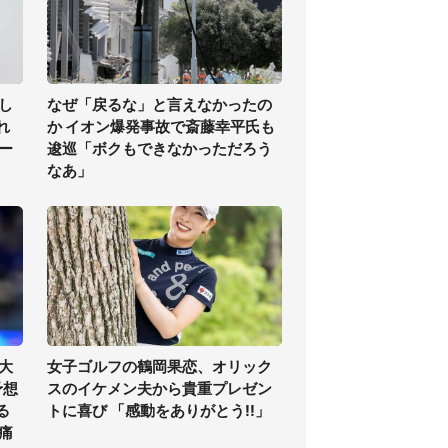
し
なぜ「戻るな」と言えなかったの
れ
か イオン爆発事故で斎藤幸平氏も
ー
逡巡「ボクもできなかっただろう
なあ」
大
女子ゴルフの鶴岡果恋、オリック
予想
スのイケメン夫から貴重プレゼン
る
トに喜び 「感動をありがとう!!」
痛