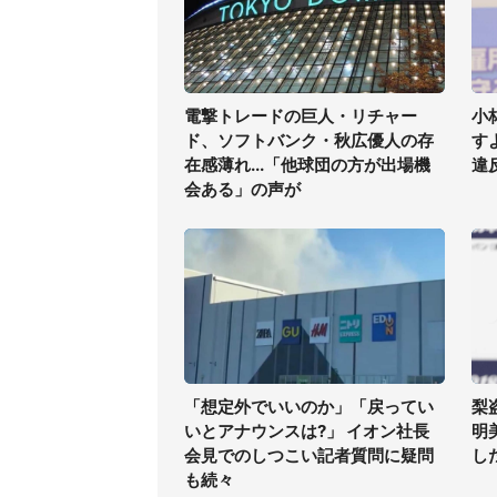
電撃トレードの巨人・リチャー
小
ド、ソフトバンク・秋広優人の存
す
在感薄れ...「他球団の方が出場機
違
会ある」の声が
「想定外でいいのか」「戻ってい
梨
いとアナウンスは?」 イオン社長
明
会見でのしつこい記者質問に疑問
した
も続々