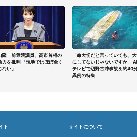
山隆一前衆院議員、高市首相の
「命大切だと言っていても、大
語力を批判 「現地ではほぼ全く
にしてないじゃないですか」 A
じない」
テレビで辺野古沖事故を約40
異例の特集
イト
サイトについて