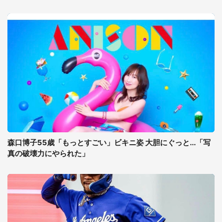
森口博子55歳「もっとすごい」ビキニ姿 大胆にぐっと...「写
真の破壊力にやられた」