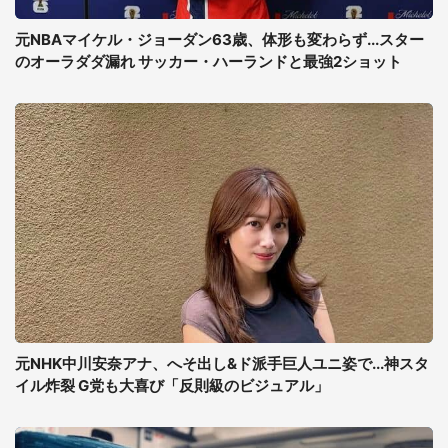
元NBAマイケル・ジョーダン63歳、体形も変わらず...スター
のオーラダダ漏れ サッカー・ハーランドと最強2ショット
元NHK中川安奈アナ、へそ出し&ド派手巨人ユニ姿で...神スタ
イル炸裂 G党も大喜び「反則級のビジュアル」