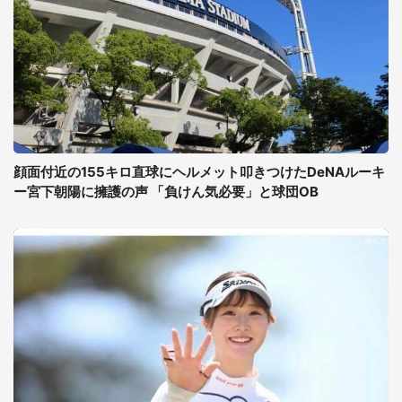
顔面付近の155キロ直球にヘルメット叩きつけたDeNAルーキ
ー宮下朝陽に擁護の声 「負けん気必要」と球団OB