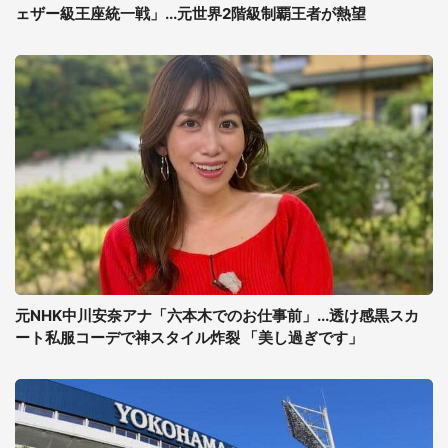
ェザー級王座統一戦」...元世界2階級制覇王者が熱望
元NHK中川安奈アナ「六本木でのお仕事前」...透け感黒スカ
ート私服コーデで神スタイル炸裂 「美し過ぎです」