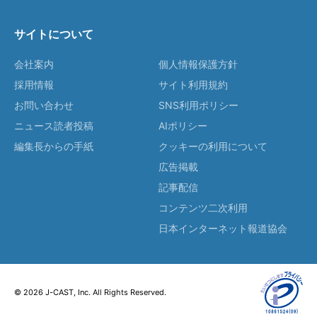
サイトについて
会社案内
個人情報保護方針
採用情報
サイト利用規約
お問い合わせ
SNS利用ポリシー
ニュース読者投稿
AIポリシー
編集長からの手紙
クッキーの利用について
広告掲載
記事配信
コンテンツ二次利用
日本インターネット報道協会
© 2026 J-CAST, Inc. All Rights Reserved.