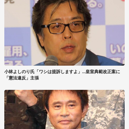
小林よしのり氏「ワシは提訴しますよ」...皇室典範改正案に
「憲法違反」主張