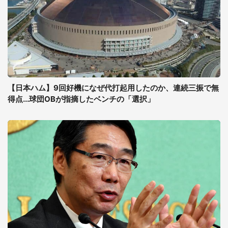
【日本ハム】9回好機になぜ代打起用したのか、連続三振で無
得点...球団OBが指摘したベンチの「選択」