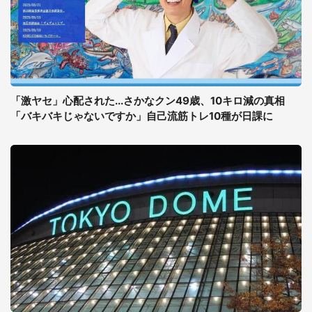
「激ヤセ」心配された...さかなクン49歳、10キロ減の真相
「バキバキじゃないですか」自己流筋トレ10種が日課に