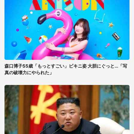
森口博子55歳「もっとすごい」ビキニ姿 大胆にぐっと...「写
真の破壊力にやられた」