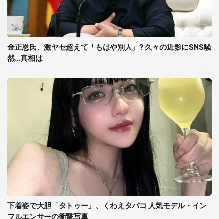
金正恩氏、激ヤセ超えて「もはや別人」? 久々の近影にSNS騒
然...真相は
下着姿で大胆「タトゥー」、くわえタバコ 人気モデル・イン
フルエンサーの衝撃写真