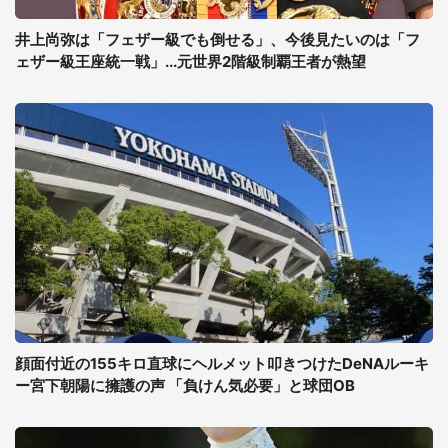
井上尚弥は「フェザー級でも倒せる」、今後見たいのは「フ
ェザー級王座統一戦」...元世界2階級制覇王者が熱望
顔面付近の155キロ直球にヘルメット叩きつけたDeNAルーキ
ー宮下朝陽に擁護の声 「負けん気必要」と球団OB