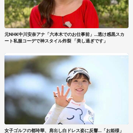
元NHK中川安奈アナ「六本木でのお仕事前」...透け感黒スカ
ート私服コーデで神スタイル炸裂 「美し過ぎです」
女子ゴルフの都玲華、肩出し白ドレス姿に反響...「お姫様」