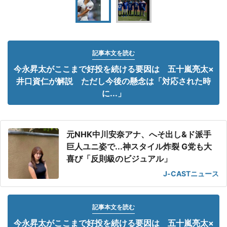
記事本文を読む
今永昇太がここまで好投を続ける要因は 五十嵐亮太×
井口資仁が解説 ただし今後の懸念は「対応された時
に...」
元NHK中川安奈アナ、へそ出し&ド派手
巨人ユニ姿で...神スタイル炸裂 G党も大
喜び「反則級のビジュアル」
J-CASTニュース
記事本文を読む
今永昇太がここまで好投を続ける要因は 五十嵐亮太×