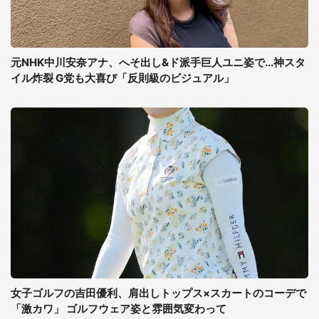
元NHK中川安奈アナ、へそ出し&ド派手巨人ユニ姿で...神スタ
イル炸裂 G党も大喜び「反則級のビジュアル」
女子ゴルフの吉田優利、肩出しトップス×スカートのコーデで
「激カワ」 ゴルフウェア姿と雰囲気変わって