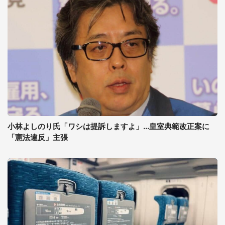
小林よしのり氏「ワシは提訴しますよ」...皇室典範改正案に
「憲法違反」主張