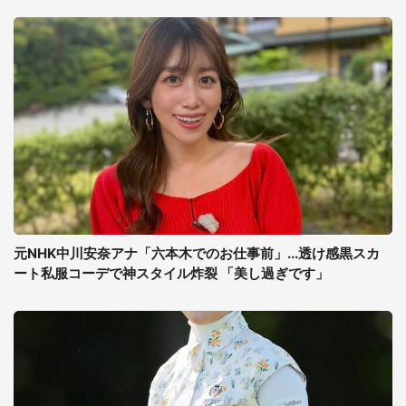
元NHK中川安奈アナ「六本木でのお仕事前」...透け感黒スカ
ート私服コーデで神スタイル炸裂 「美し過ぎです」