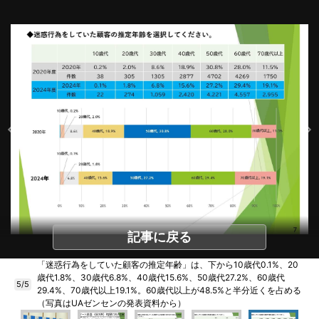
記事に戻る
「迷惑行為をしていた顧客の推定年齢」は、下から10歳代0.1%、20
歳代1.8%、30歳代6.8%、40歳代15.6%、50歳代27.2%、60歳代
5/5
29.4%、70歳代以上19.1%。60歳代以上が48.5%と半分近くを占める
（写真はUAゼンセンの発表資料から）