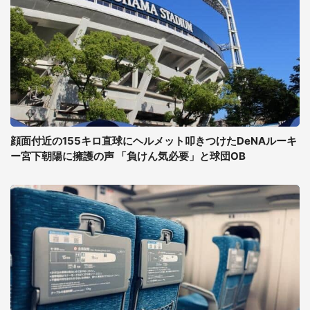
顔面付近の155キロ直球にヘルメット叩きつけたDeNAルーキ
ー宮下朝陽に擁護の声 「負けん気必要」と球団OB