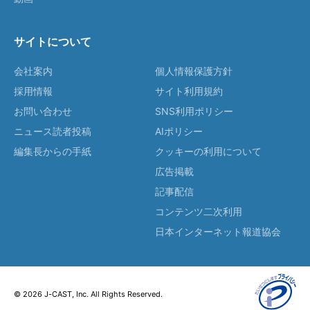
サイトについて
会社案内
個人情報保護方針
採用情報
サイト利用規約
お問い合わせ
SNS利用ポリシー
ニュース読者投稿
AIポリシー
編集長からの手紙
クッキーの利用について
広告掲載
記事配信
コンテンツ二次利用
日本インターネット報道協会
© 2026 J-CAST, Inc. All Rights Reserved.