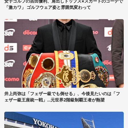
女子ゴルフの吉田優利、肩出しトップス×スカートのコーデで
「激カワ」 ゴルフウェア姿と雰囲気変わって
井上尚弥は「フェザー級でも倒せる」、今後見たいのは「フ
ェザー級王座統一戦」...元世界2階級制覇王者が熱望