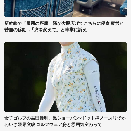
新幹線で「最悪の座席」隣が大股広げてこちらに侵食 疲労と
苦痛の移動...「席を変えて」と車掌に訴え
女子ゴルフの吉田優利、黒ショーパン×ドット柄ノースリでか
わいさ限界突破 ゴルフウェア姿と雰囲気変わって