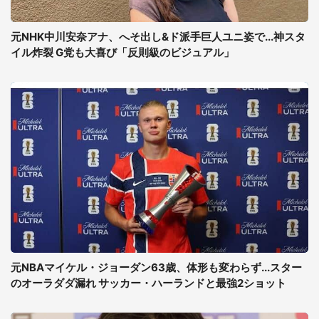
元NHK中川安奈アナ、へそ出し&ド派手巨人ユニ姿で...神スタ
イル炸裂 G党も大喜び「反則級のビジュアル」
元NBAマイケル・ジョーダン63歳、体形も変わらず...スター
のオーラダダ漏れ サッカー・ハーランドと最強2ショット