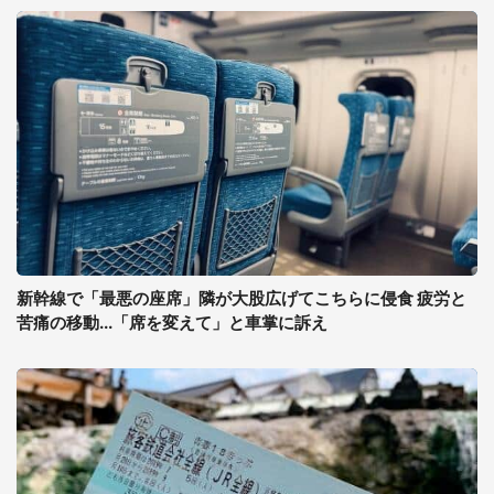
新幹線で「最悪の座席」隣が大股広げてこちらに侵食 疲労と
苦痛の移動...「席を変えて」と車掌に訴え