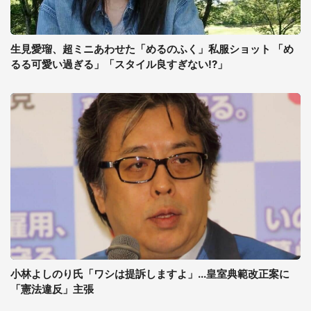
生見愛瑠、超ミニあわせた「めるのふく」私服ショット 「め
るる可愛い過ぎる」「スタイル良すぎない!?」
小林よしのり氏「ワシは提訴しますよ」...皇室典範改正案に
「憲法違反」主張