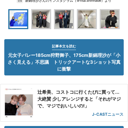
新鍋理沙さんのインスタグラム（＠risa.shinnabe）より
1/5
記事本文を読む
元女子バレー185cm狩野舞子、175cm新鍋理沙が「小
さく見える」不思議 トリックアートな3ショット写真
に衝撃
辻希美、コストコに行くたびに買って...
大絶賛 少しアレンジすると「それがマジ
で、マジでおいしいの!」
J-CASTニュース