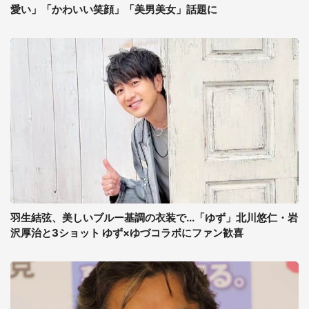
愛い」「かわいい笑顔」「美男美女」話題に
羽生結弦、美しいブルー基調の衣装で...「ゆず」北川悠仁・岩
沢厚治と3ショット ゆず×ゆづコラボにファン歓喜