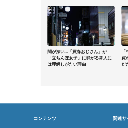
闇が深い...「買春おじさん」が
「
「立ちんぼ女子」に群がる常人に
買
は理解しがたい理由
だ
コンテンツ
関連サ