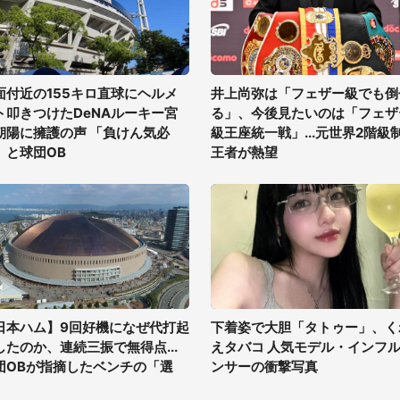
面付近の155キロ直球にヘルメ
井上尚弥は「フェザー級でも倒
ト叩きつけたDeNAルーキー宮
る」、今後見たいのは「フェザ
朝陽に擁護の声 「負けん気必
級王座統一戦」...元世界2階級
」と球団OB
王者が熱望
日本ハム】9回好機になぜ代打起
下着姿で大胆「タトゥー」、く
したのか、連続三振で無得点...
えタバコ 人気モデル・インフ
団OBが指摘したベンチの「選
ンサーの衝撃写真
」