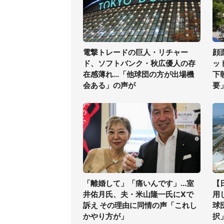
電撃トレードの巨人・リチャー
顔
ド、ソフトバンク・秋広優人の存
ッ
在感薄れ...「他球団の方が出場機
下
会ある」の声が
要
「離婚して」「痛いんです」...室
【
井佑月氏、夫・米山隆一氏にXで
用
訴え その理由に同情の声「これし
球
かやり方が」
択