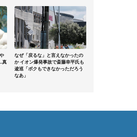
や
なぜ「戻るな」と言えなかったの
.真
か イオン爆発事故で斎藤幸平氏も
逡巡「ボクもできなかっただろう
なあ」