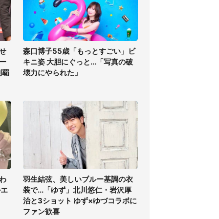
せ
森口博子55歳「もっとすごい」ビ
ー
キニ姿 大胆にぐっと...「写真の破
制覇
壊力にやられた」
わ
羽生結弦、美しいブルー基調の衣
ルエ
装で...「ゆず」北川悠仁・岩沢厚
治と3ショット ゆず×ゆづコラボに
ファン歓喜