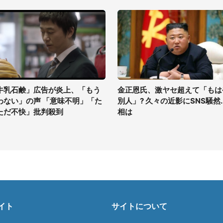
牛乳石鹸」広告が炎上、「もう
金正恩氏、激ヤセ超えて「もは
わない」の声 「意味不明」「た
別人」? 久々の近影にSNS騒然..
ただ不快」批判殺到
相は
イト
サイトについて