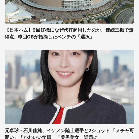
【日本ハム】9回好機になぜ代打起用したのか、連続三振で無
得点...球団OBが指摘したベンチの「選択」
元卓球・石川佳純、イケメン陸上選手と2ショット 「メチャ可
愛い」「かわいい笑顔」「美男美女」話題に