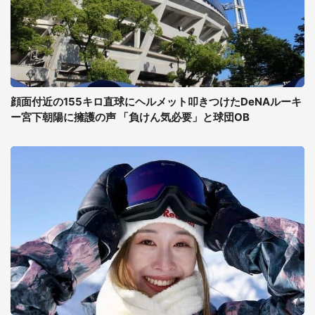
顔面付近の155キロ直球にヘルメット叩きつけたDeNAルーキ
ー宮下朝陽に擁護の声 「負けん気必要」と球団OB