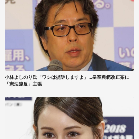
小林よしのり氏「ワシは提訴しますよ」...皇室典範改正案に
「憲法違反」主張