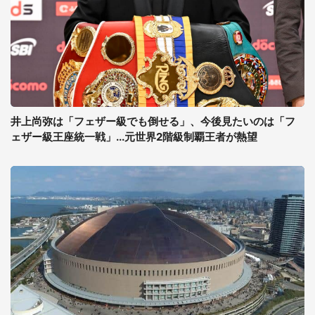
井上尚弥は「フェザー級でも倒せる」、今後見たいのは「フ
ェザー級王座統一戦」...元世界2階級制覇王者が熱望