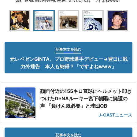
球団の戦力外通告の発表。GINTAさんは「ですよねwww」
2/5
記事本文を読む
元レペゼンGINTA、プロ野球選手デビュー→翌日に戦
力外通告 本人も納得？「ですよねwww」
顔面付近の155キロ直球にヘルメット叩き
つけたDeNAルーキー宮下朝陽に擁護の
声 「負けん気必要」と球団OB
J-CASTニュース
記事本文を読む