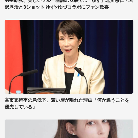
羽生結弦、美しいブルー基調の衣装で...「ゆず」北川悠仁・岩
沢厚治と3ショット ゆず×ゆづコラボにファン歓喜
高市支持率の急低下、若い層が離れた理由「何か違うことを
優先している」