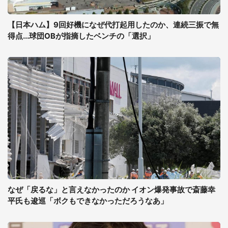
【日本ハム】9回好機になぜ代打起用したのか、連続三振で無
得点...球団OBが指摘したベンチの「選択」
なぜ「戻るな」と言えなかったのか イオン爆発事故で斎藤幸
平氏も逡巡「ボクもできなかっただろうなあ」