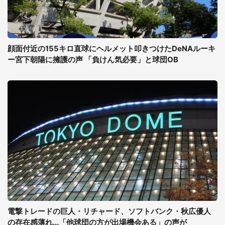
顔面付近の155キロ直球にヘルメット叩きつけたDeNAルーキ
ー宮下朝陽に擁護の声 「負けん気必要」と球団OB
電撃トレードの巨人・リチャード、ソフトバンク・秋広優人
の存在感薄れ...「他球団の方が出場機会ある」の声が