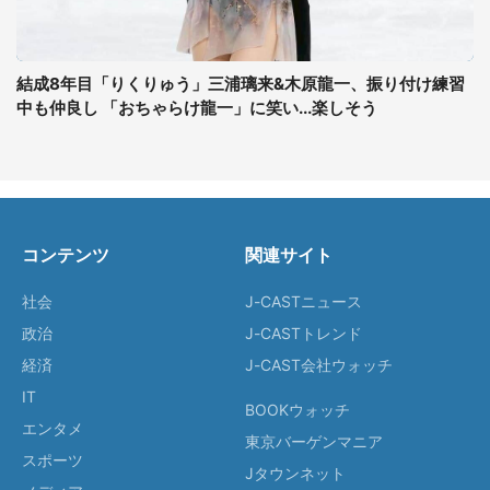
結成8年目「りくりゅう」三浦璃来&木原龍一、振り付け練習
中も仲良し 「おちゃらけ龍一」に笑い...楽しそう
コンテンツ
関連サイト
社会
J-CASTニュース
政治
J-CASTトレンド
経済
J-CAST会社ウォッチ
IT
BOOKウォッチ
エンタメ
東京バーゲンマニア
スポーツ
Jタウンネット