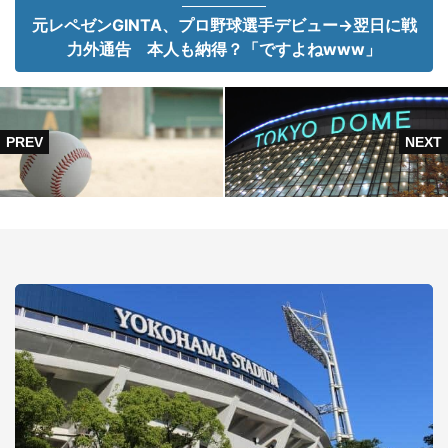
元レペゼンGINTA、プロ野球選手デビュー→翌日に戦
力外通告 本人も納得？「ですよねwww」