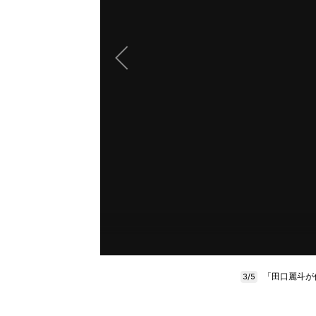
「田口麗斗が作
3/5