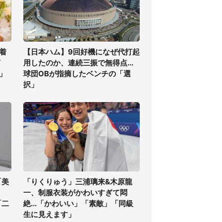
着
【日本ハム】9回好機になぜ代打起
ぎ
用したのか、連続三振で無得点...
」
球団OBが指摘したベンチの「選
択」
「美
「りくりゅう」三浦璃来&木原龍
一、制服衣装がかわいすぎて悶
「二
絶...「かわいい」「素敵」「同級
生に見えます」