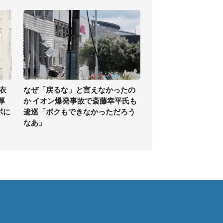
衣
なぜ「戻るな」と言えなかったの
厚
か イオン爆発事故で斎藤幸平氏も
ボに
逡巡「ボクもできなかっただろう
なあ」