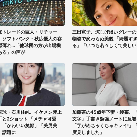
撃トレードの巨人・リチャー
三田寛子、涼しげ淡いグレーの
、ソフトバンク・秋広優人の存
物姿で変わらぬ美貌 「綺麗す
感薄れ...「他球団の方が出場機
る」「いつも若々しくて美しい
ある」の声が
卓球・石川佳純、イケメン陸上
加藤茶の45歳年下妻・綾菜、
手と2ショット 「メチャ可愛
文字」手書き勉強ノートに反響
」「かわいい笑顔」「美男美
「字がめちゃくちゃキレイ!」
」話題に
度見しました」