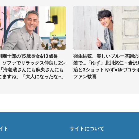
川團十郎の15歳長女&13歳長
羽生結弦、美しいブルー基調の
、ソファでリラックス仲良し2シ
装で...「ゆず」北川悠仁・岩沢
 「海老蔵さんにも麻央さんにも
治と3ショット ゆず×ゆづコラ
てますね」「大人になったな~」
ファン歓喜
イト
サイトについて