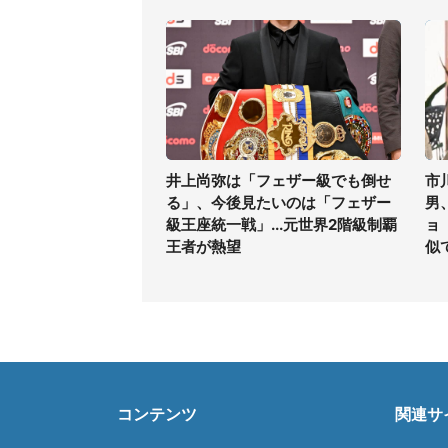
井上尚弥は「フェザー級でも倒せ
市
る」、今後見たいのは「フェザー
男
級王座統一戦」...元世界2階級制覇
ョ
王者が熱望
似
コンテンツ
関連サ