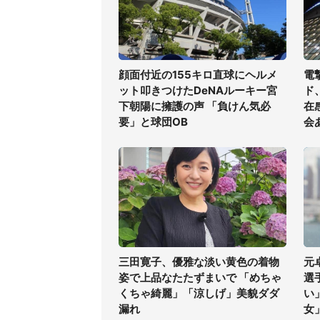
顔面付近の155キロ直球にヘルメ
電
ット叩きつけたDeNAルーキー宮
ド
下朝陽に擁護の声 「負けん気必
在
要」と球団OB
会
三田寛子、優雅な淡い黄色の着物
元
姿で上品なたたずまいで 「めちゃ
選
くちゃ綺麗」「涼しげ」美貌ダダ
い
漏れ
女