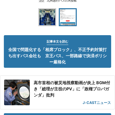
九州急行バスのX投稿
2/2
記事本文を読む
全国で問題化する「相席ブロック」、不正予約対策打
ち出すバス会社も 京王バス、一部路線で決済ポリシ
ー厳格化
高市首相の被災地視察動画が炎上 BGM付
き「総理が主役のPV」に「政権プロパガ
ンダ」批判
J-CASTニュース