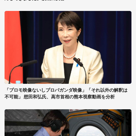
「プロモ映像ないしプロパガンダ映像」「それ以外の解釈は
不可能」 想田和弘氏、高市首相の熊本視察動画を分析