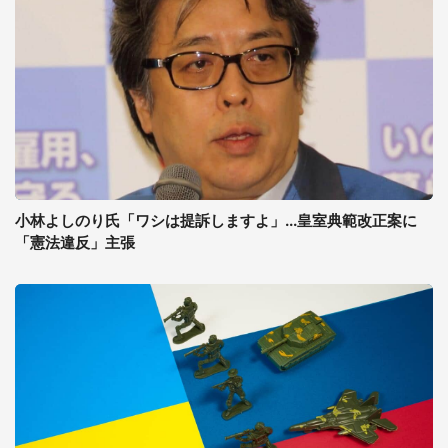
小林よしのり氏「ワシは提訴しますよ」...皇室典範改正案に
「憲法違反」主張