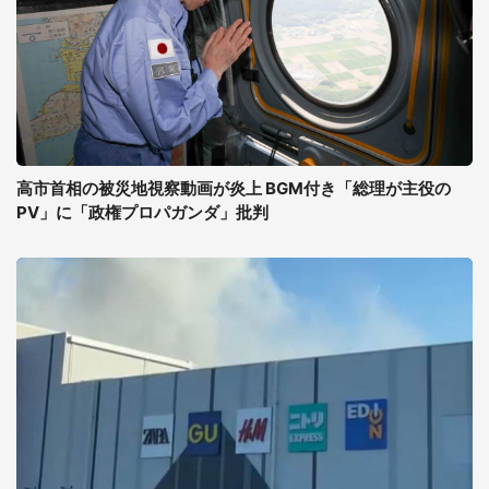
高市首相の被災地視察動画が炎上 BGM付き「総理が主役の
PV」に「政権プロパガンダ」批判