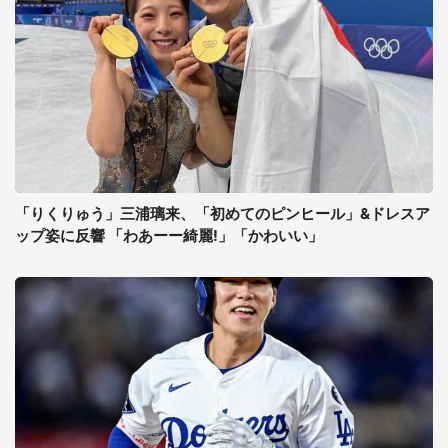
「りくりゅう」三浦璃来、「初めてのピンヒール」&ドレスア
ップ姿に反響 「わあーー綺麗!」「かわいい」