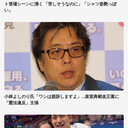
ト登場シーンに沸く 「苦しそうなのに」「シャツ姿艶っぽ
い」
小林よしのり氏「ワシは提訴しますよ」...皇室典範改正案に
「憲法違反」主張