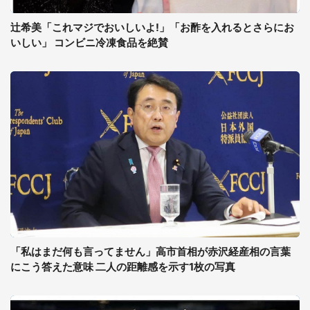
辻希美「これマジでおいしいよ!」「お酢を入れるとさらにお
いしい」 コンビニ冷凍食品を絶賛
「私はまだ何も言ってません」高市首相が赤沢経産相の言葉
にこう答えた意味 二人の距離感を示す1枚の写真