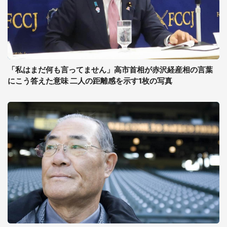
「私はまだ何も言ってません」高市首相が赤沢経産相の言葉
にこう答えた意味 二人の距離感を示す1枚の写真