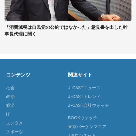
「消費減税は自民党の公約ではなかった」意見書を出した幹
事長代理に聞く
コンテンツ
関連サイト
社会
J-CASTニュース
政治
J-CASTトレンド
経済
J-CAST会社ウォッチ
IT
BOOKウォッチ
エンタメ
東京バーゲンマニア
スポーツ
Jタウンネット