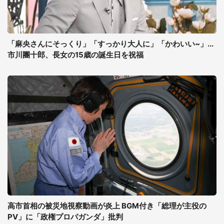
「麻央さんにそっくり」「すっかり大人に」「かわいい~」...
市川團十郎、長女の15歳の誕生日を祝福
高市首相の被災地視察動画が炎上 BGM付き「総理が主役の
PV」に「政権プロパガンダ」批判