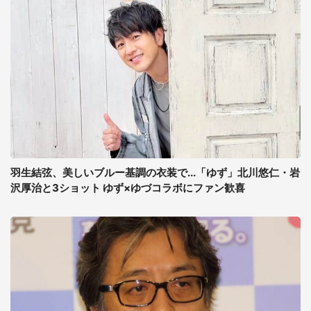
羽生結弦、美しいブルー基調の衣装で...「ゆず」北川悠仁・岩
沢厚治と3ショット ゆず×ゆづコラボにファン歓喜