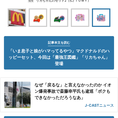
リカちゃんのセット2（(C) ＴＯＭＹ）
5/5
記事本文を読む
「いま息子と娘がハマってるやつ」マクドナルドのハ
ッピーセット、今回は「最強王図鑑」「リカちゃん」
登場
なぜ「戻るな」と言えなかったのか イオ
ン爆発事故で斎藤幸平氏も逡巡「ボクも
できなかっただろうなあ」
J-CASTニュース