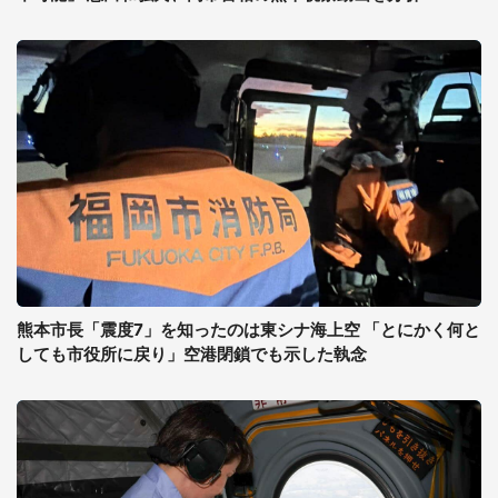
熊本市長「震度7」を知ったのは東シナ海上空 「とにかく何と
しても市役所に戻り」空港閉鎖でも示した執念