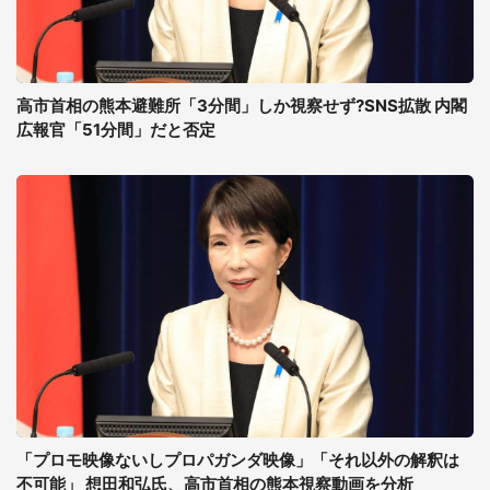
高市首相の熊本避難所「3分間」しか視察せず?SNS拡散 内閣
広報官「51分間」だと否定
「プロモ映像ないしプロパガンダ映像」「それ以外の解釈は
不可能」 想田和弘氏、高市首相の熊本視察動画を分析