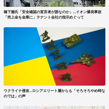
橋下徹氏「安全確認の宣言者が誰なのか」...イオン爆発事故
「売上金を金庫に」テナント会社の指示めぐって
ウクライナ侵攻...ロシアエリート層からも「そろそろやめ時な
のでは」の声