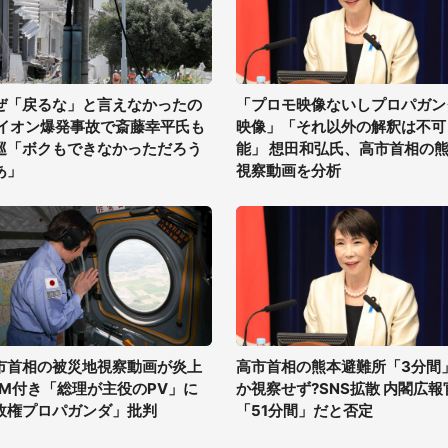
ぜ「戻るな」と言えなかったの
「プロモ映像ないしプロパガン
 イオン爆発事故で斎藤幸平氏も
映像」「それ以外の解釈は不可
巡「ボクもできなかっただろう
能」 想田和弘氏、高市首相の
あ」
視察動画を分析
市首相の被災地視察動画が炎上
高市首相の熊本避難所「3分間
GM付き「総理が主役のPV」に
か視察せず?SNS拡散 内閣広報
政権プロパガンダ」批判
「51分間」だと否定