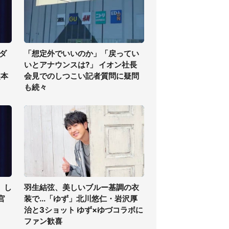
ダ
「想定外でいいのか」「戻ってい
いとアナウンスは?」 イオン社長
熊本
会見でのしつこい記者質問に疑問
も続々
」し
羽生結弦、美しいブルー基調の衣
官
装で...「ゆず」北川悠仁・岩沢厚
治と3ショット ゆず×ゆづコラボに
ファン歓喜