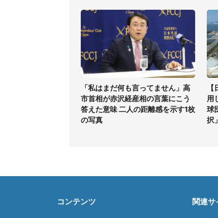
「私はまだ何も言ってません」高
【
市首相が赤沢経産相の言葉にこう
用
答えた意味 二人の距離感を示す1枚
球
の写真
択
コンテンツ
関連サ