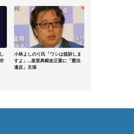
し
小林よしのり氏「ワシは提訴しま
高市
すよ」...皇室典範改正案に「憲法
違反」主張