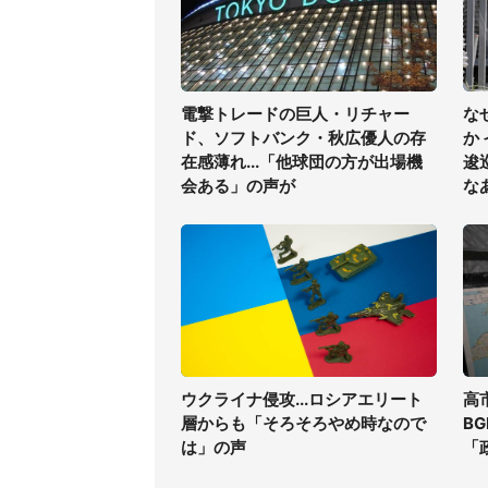
電撃トレードの巨人・リチャー
な
ド、ソフトバンク・秋広優人の存
か
在感薄れ...「他球団の方が出場機
逡
会ある」の声が
な
ウクライナ侵攻...ロシアエリート
高
層からも「そろそろやめ時なので
B
は」の声
「