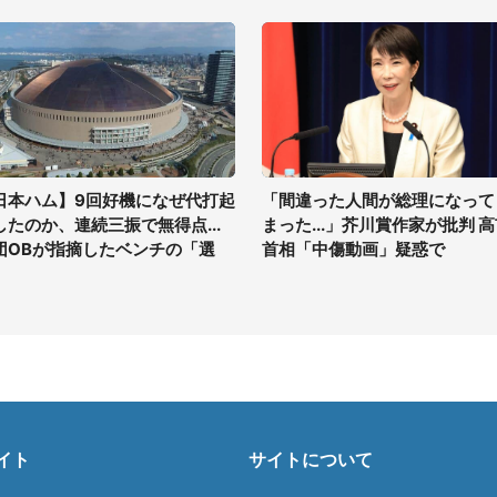
日本ハム】9回好機になぜ代打起
「間違った人間が総理になって
したのか、連続三振で無得点...
まった...」芥川賞作家が批判 
団OBが指摘したベンチの「選
首相「中傷動画」疑惑で
」
イト
サイトについて