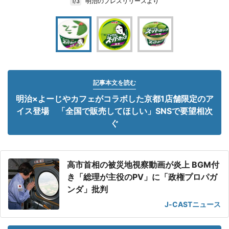
明治のプレスリリースより
1/3
記事本文を読む
明治×よーじやカフェがコラボした京都1店舗限定のア
イス登場 「全国で販売してほしい」SNSで要望相次
ぐ
高市首相の被災地視察動画が炎上 BGM付
き「総理が主役のPV」に「政権プロパガ
ンダ」批判
J-CASTニュース