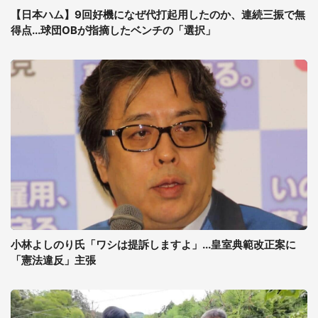
【日本ハム】9回好機になぜ代打起用したのか、連続三振で無
得点...球団OBが指摘したベンチの「選択」
小林よしのり氏「ワシは提訴しますよ」...皇室典範改正案に
「憲法違反」主張