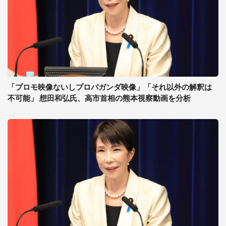
「プロモ映像ないしプロパガンダ映像」「それ以外の解釈は
不可能」 想田和弘氏、高市首相の熊本視察動画を分析