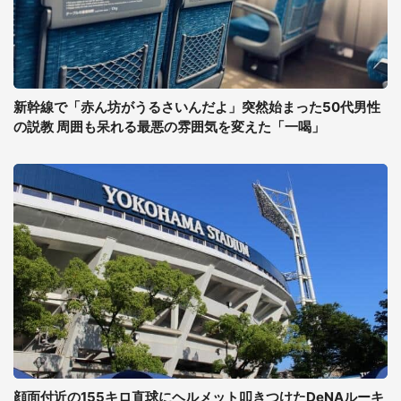
新幹線で「赤ん坊がうるさいんだよ」突然始まった50代男性
の説教 周囲も呆れる最悪の雰囲気を変えた「一喝」
顔面付近の155キロ直球にヘルメット叩きつけたDeNAルーキ