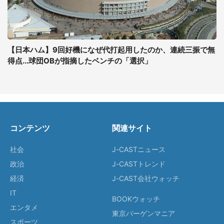
【日本ハム】9回好機になぜ代打起用したのか、連続三振で無
得点...球団OBが指摘したベンチの「選択」
コンテンツ
関連サイト
社会
J-CASTニュース
政治
J-CASTトレンド
経済
J-CAST会社ウォッチ
IT
BOOKウォッチ
エンタメ
東京バーゲンマニア
スポーツ