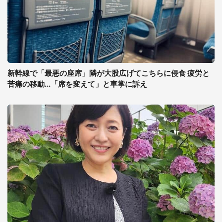
新幹線で「最悪の座席」隣が大股広げてこちらに侵食 疲労と
苦痛の移動...「席を変えて」と車掌に訴え