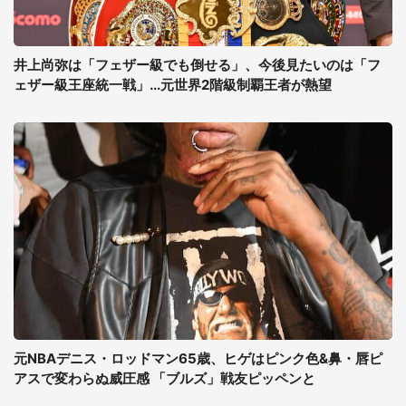
井上尚弥は「フェザー級でも倒せる」、今後見たいのは「フ
ェザー級王座統一戦」...元世界2階級制覇王者が熱望
元NBAデニス・ロッドマン65歳、ヒゲはピンク色&鼻・唇ピ
アスで変わらぬ威圧感 「ブルズ」戦友ピッペンと