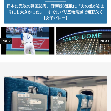
日本に完敗の韓国悲痛、日韓戦3連敗に「力の差があま
りにも大きかった」 すでにパリ五輪消滅で精彩欠く
【女子バレー】