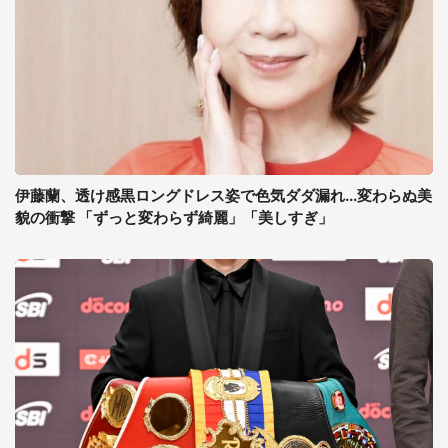
伊藤蘭、透け感黒ロングドレス姿で色気ダダ漏れ...変わらぬ美
貌の衝撃 「ずっと変わらず綺麗」「美しすぎ」