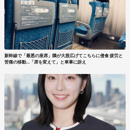
新幹線で「最悪の座席」隣が大股広げてこちらに侵食 疲労と
苦痛の移動...「席を変えて」と車掌に訴え