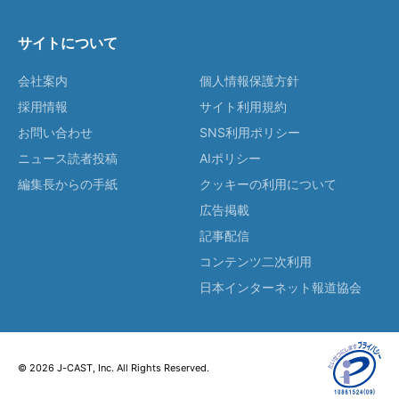
サイトについて
会社案内
個人情報保護方針
採用情報
サイト利用規約
お問い合わせ
SNS利用ポリシー
ニュース読者投稿
AIポリシー
編集長からの手紙
クッキーの利用について
広告掲載
記事配信
コンテンツ二次利用
日本インターネット報道協会
© 2026 J-CAST, Inc. All Rights Reserved.