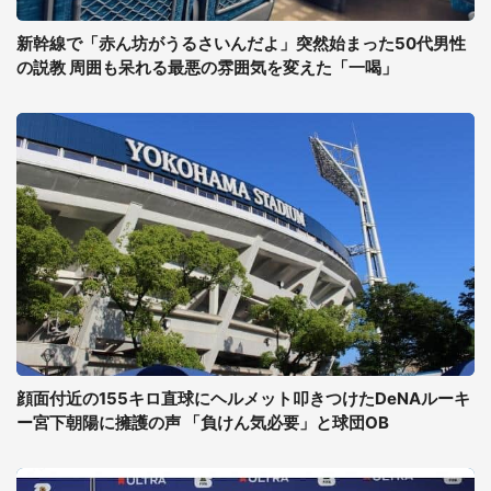
新幹線で「赤ん坊がうるさいんだよ」突然始まった50代男性
の説教 周囲も呆れる最悪の雰囲気を変えた「一喝」
顔面付近の155キロ直球にヘルメット叩きつけたDeNAルーキ
ー宮下朝陽に擁護の声 「負けん気必要」と球団OB