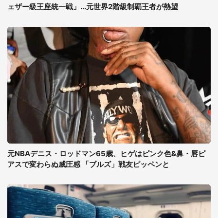
ェザー級王座統一戦」...元世界2階級制覇王者が熱望
元NBAデニス・ロッドマン65歳、ヒゲはピンク色&鼻・唇ピ
アスで変わらぬ威圧感 「ブルズ」戦友ピッペンと