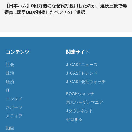
【日本ハム】9回好機になぜ代打起用したのか、連続三振で無
得点...球団OBが指摘したベンチの「選択」
コンテンツ
関連サイト
社会
J-CASTニュース
政治
J-CASTトレンド
経済
J-CAST会社ウォッチ
IT
BOOKウォッチ
エンタメ
東京バーゲンマニア
スポーツ
Jタウンネット
メディア
ゼロまる
動画