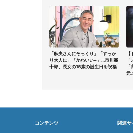
「麻央さんにそっくり」「すっか
【
り大人に」「かわいい~」...市川團
「
十郎、長女の15歳の誕生日を祝福
「
元
コンテンツ
関連サ