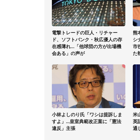
電撃トレードの巨人・リチャー
熊
ド、ソフトバンク・秋広優人の存
シ
在感薄れ...「他球団の方が出場機
市
会ある」の声が
た
小林よしのり氏「ワシは提訴しま
米
すよ」...皇室典範改正案に「憲法
英
違反」主張
通