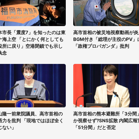
本市長「震度7」を知ったのは東
高市首相の被災地視察動画が炎
ナ海上空 「とにかく何としても
BGM付き「総理が主役のPV」
役所に戻り」空港閉鎖でも示し
「政権プロパガンダ」批判
執念
山隆一前衆院議員、高市首相の
高市首相の熊本避難所「3分間
語力を批判 「現地ではほぼ全く
か視察せず?SNS拡散 内閣広報
じない」
「51分間」だと否定