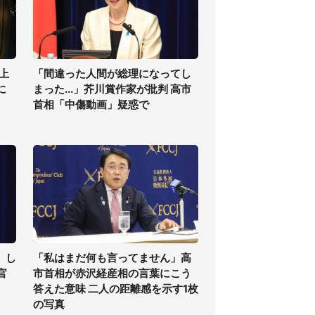
上
「間違った人間が総理になってし
に
まった...」芥川賞作家が批判 高市
首相「中傷動画」疑惑で
」し
「私はまだ何も言ってません」高
官
市首相が赤沢経産相の言葉にこう
答えた意味 二人の距離感を示す1枚
の写真