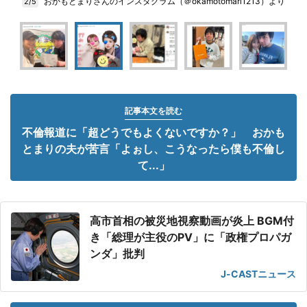
おかもとまりさんのインスタグラム（＠okamotomari1213）より
2/5
記事本文を読む
不倫報道に「超どうでもよくないですか？」 おかも
とまりの夫が苦言「よぉし、こうなったら僕も不倫し
て...」
高市首相の被災地視察動画が炎上 BGM付
き「総理が主役のPV」に「政権プロパガ
ンダ」批判
J-CASTニュース