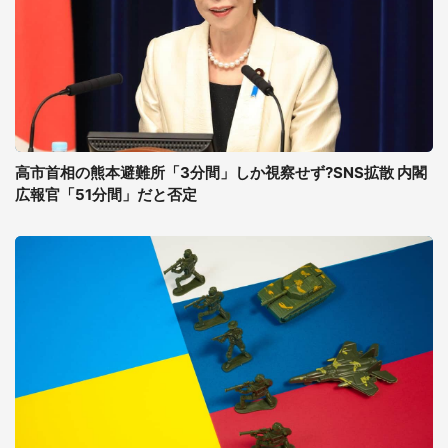
高市首相の熊本避難所「3分間」しか視察せず?SNS拡散 内閣
広報官「51分間」だと否定