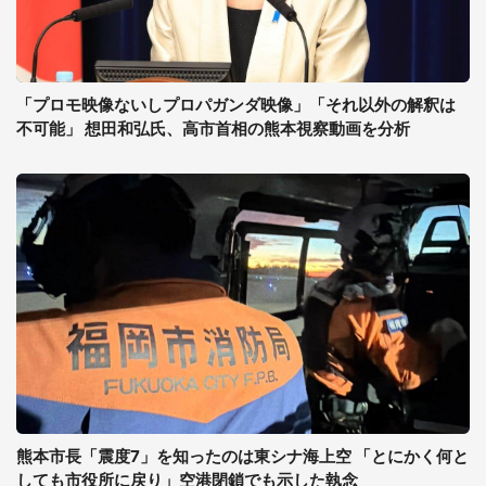
「プロモ映像ないしプロパガンダ映像」「それ以外の解釈は
不可能」 想田和弘氏、高市首相の熊本視察動画を分析
熊本市長「震度7」を知ったのは東シナ海上空 「とにかく何と
しても市役所に戻り」空港閉鎖でも示した執念