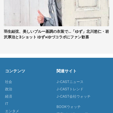
羽生結弦、美しいブルー基調の衣装で...「ゆず」北川悠仁・岩
沢厚治と3ショット ゆず×ゆづコラボにファン歓喜
コンテンツ
関連サイト
社会
J-CASTニュース
政治
J-CASTトレンド
経済
J-CAST会社ウォッチ
IT
BOOKウォッチ
エンタメ