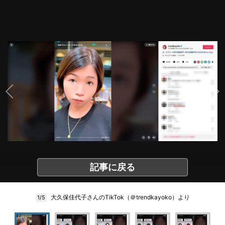
記事に戻る
大久保佳代子さんのTikTok（＠trendkayoko）より
1/5