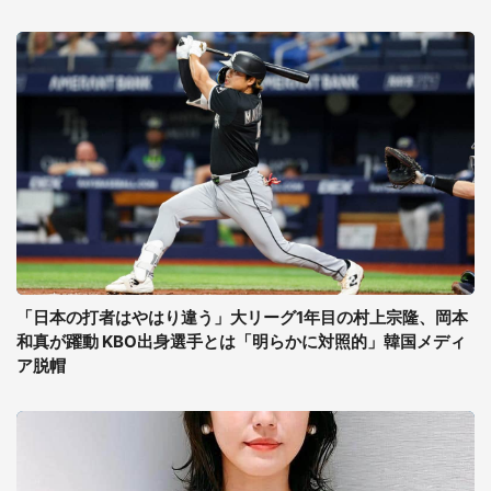
「日本の打者はやはり違う」大リーグ1年目の村上宗隆、岡本
和真が躍動 KBO出身選手とは「明らかに対照的」韓国メディ
ア脱帽