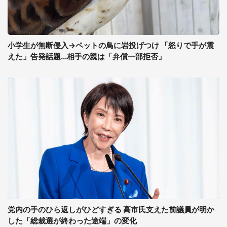
小学生が無断侵入→ペットの鳥に岩投げつけ 「怒りで手が震
えた」告発話題...相手の親は「弁償一部拒否」
党内の手のひら返しがひどすぎる 高市氏支えた前議員が明か
した「総裁選が終わった途端」の変化