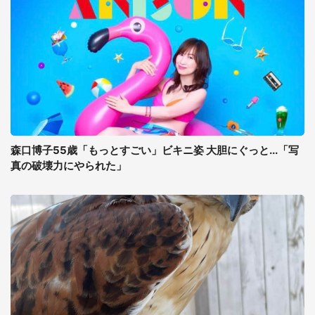
森口博子55歳「もっとすごい」ビキニ姿 大胆にぐっと...「写
真の破壊力にやられた」