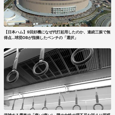
【日本ハム】9回好機になぜ代打起用したのか、連続三振で無
得点...球団OBが指摘したベンチの「選択」