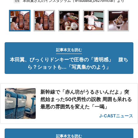
本田翼さんのインスタグラム（＠tsubasa_0627official）より
1/5
記事本文を読む
本田翼、びっくりドンキーで圧巻の「透明感」 腹ち
ら？ショットも...「写真集かのよう」
新幹線で「赤ん坊がうるさいんだよ」突
然始まった50代男性の説教 周囲も呆れる
最悪の雰囲気を変えた「一喝」
J-CASTニュース
記事本文を読む