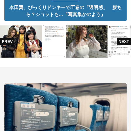
本田翼、びっくりドンキーで圧巻の「透明感」 腹ち
ら？ショットも...「写真集かのよう」