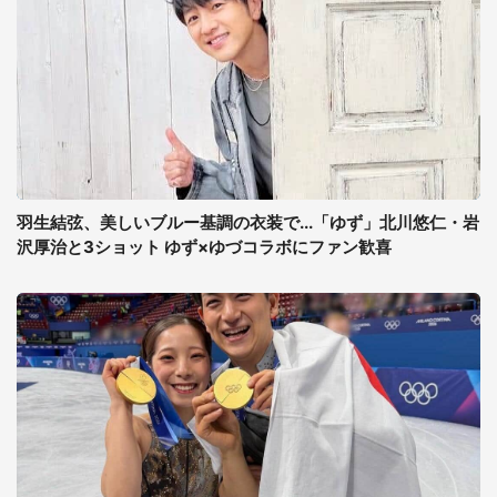
羽生結弦、美しいブルー基調の衣装で...「ゆず」北川悠仁・岩
沢厚治と3ショット ゆず×ゆづコラボにファン歓喜