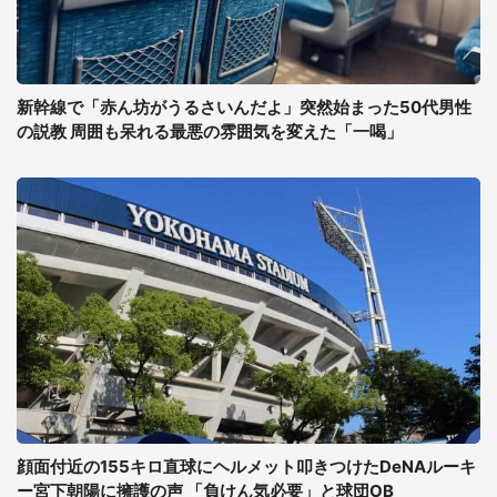
新幹線で「赤ん坊がうるさいんだよ」突然始まった50代男性
の説教 周囲も呆れる最悪の雰囲気を変えた「一喝」
顔面付近の155キロ直球にヘルメット叩きつけたDeNAルーキ
ー宮下朝陽に擁護の声 「負けん気必要」と球団OB