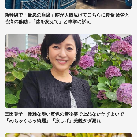
新幹線で「最悪の座席」隣が大股広げてこちらに侵食 疲労と
苦痛の移動...「席を変えて」と車掌に訴え
三田寛子、優雅な淡い黄色の着物姿で上品なたたずまいで
「めちゃくちゃ綺麗」「涼しげ」美貌ダダ漏れ