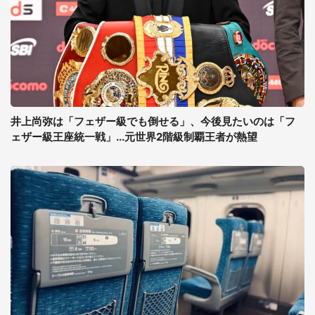
井上尚弥は「フェザー級でも倒せる」、今後見たいのは「フ
ェザー級王座統一戦」...元世界2階級制覇王者が熱望