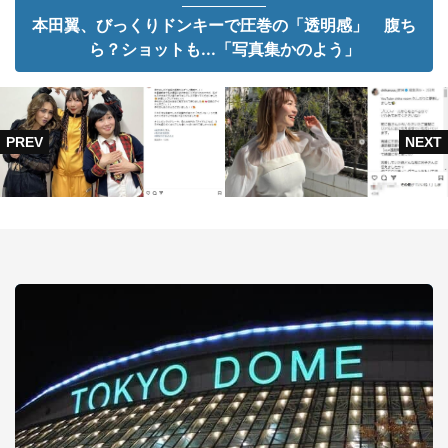
本田翼、びっくりドンキーで圧巻の「透明感」 腹ち
ら？ショットも...「写真集かのよう」