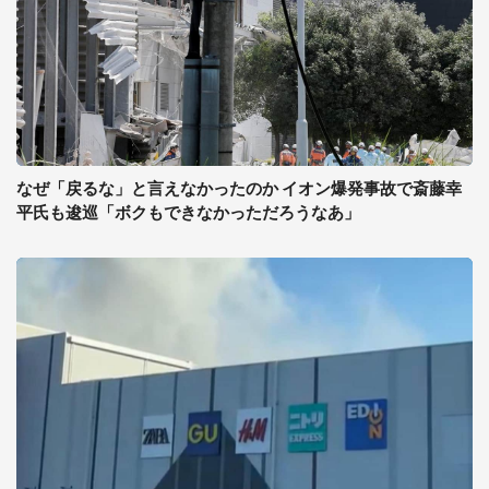
なぜ「戻るな」と言えなかったのか イオン爆発事故で斎藤幸
平氏も逡巡「ボクもできなかっただろうなあ」