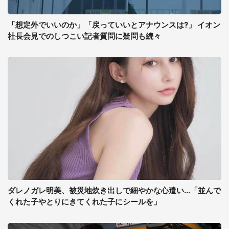
「想定外でいいのか」「戻っていいとアナウンスは?」 イオン
社長会見でのしつこい記者質問に疑問も続々
ダレノガレ明美、被災地炊き出しで細やかな心遣い...「並んで
くれた子やとりにきてくれた子にシールを」