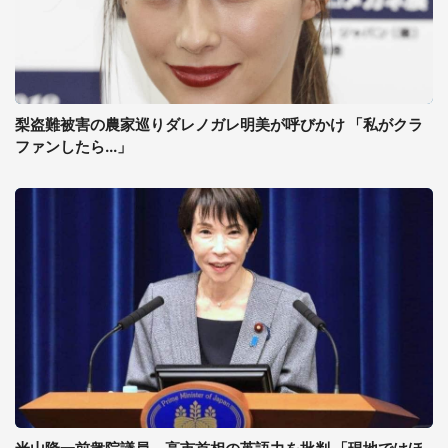
梨盗難被害の農家巡りダレノガレ明美が呼びかけ 「私がクラ
ファンしたら...」