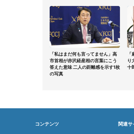
「私はまだ何も言ってません」高
「
市首相が赤沢経産相の言葉にこう
り
答えた意味 二人の距離感を示す1枚
十
の写真
コンテンツ
関連サ