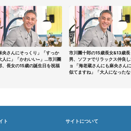
麻央さんにそっくり」「すっか
市川團十郎の15歳長女&13歳長
大人に」「かわいい~」...市川團
男、ソファでリラックス仲良し
郎、長女の15歳の誕生日を祝福
ョ 「海老蔵さんにも麻央さん
似てますね」「大人になったな
イト
サイトについて