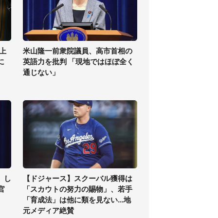
上
米山隆一前衆院議員、高市首相の
に
英語力を批判 「現地ではほぼ全く
通じない」
」し
【ドジャース】スクーバル獲得は
官
「スカウトの努力の賜物」、若手
「育成法」は他に類を見ない...地
元メディア絶賛