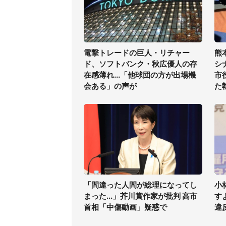
電撃トレードの巨人・リチャー
熊
ド、ソフトバンク・秋広優人の存
シ
在感薄れ...「他球団の方が出場機
市
会ある」の声が
た
「間違った人間が総理になってし
小
まった...」芥川賞作家が批判 高市
す
首相「中傷動画」疑惑で
違