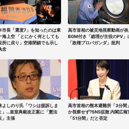
本市長「震度7」を知ったのは東
高市首相の被災地視察動画が炎
ナ海上空 「とにかく何としても
BGM付き「総理が主役のPV」
役所に戻り」空港閉鎖でも示し
「政権プロパガンダ」批判
執念
林よしのり氏「ワシは提訴しま
高市首相の熊本避難所「3分間
よ」...皇室典範改正案に「憲法
か視察せず?SNS拡散 内閣広報
反」主張
「51分間」だと否定