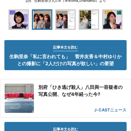
生駒里奈さんのX（＠ikoma_chandesu）より
2/5
記事本文を読む
生駒里奈「私に言われても」 菅井友香＆中村ゆりか
との撮影に「2人だけの写真が欲しい」の要望
別府「ひき逃げ殺人」八田與一容疑者の
写真公開、なぜ4年経った今?
J-CASTニュース
記事本文を読む