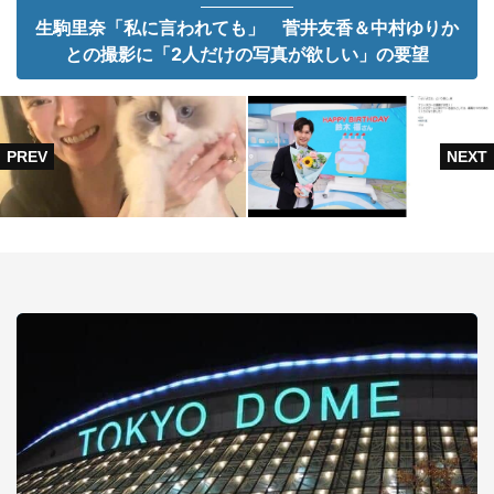
生駒里奈「私に言われても」 菅井友香＆中村ゆりか
との撮影に「2人だけの写真が欲しい」の要望