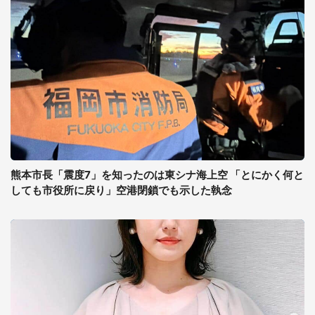
熊本市長「震度7」を知ったのは東シナ海上空 「とにかく何と
しても市役所に戻り」空港閉鎖でも示した執念