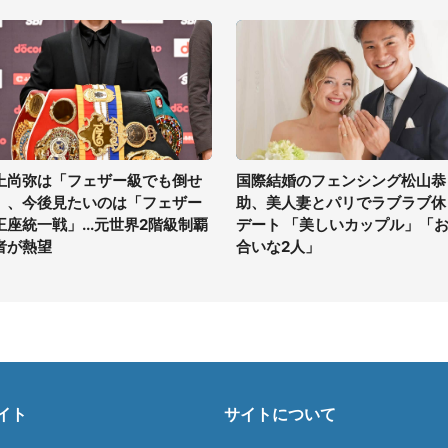
上尚弥は「フェザー級でも倒せ
国際結婚のフェンシング松山恭
」、今後見たいのは「フェザー
助、美人妻とパリでラブラブ休
王座統一戦」...元世界2階級制覇
デート 「美しいカップル」「
者が熱望
合いな2人」
イト
サイトについて