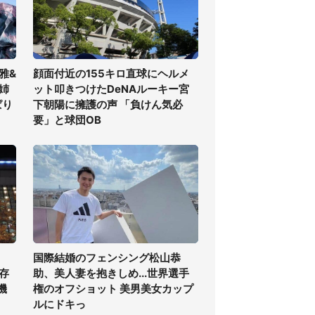
雅&
顔面付近の155キロ直球にヘルメ
姉
ット叩きつけたDeNAルーキー宮
ぱり
下朝陽に擁護の声 「負けん気必
要」と球団OB
国際結婚のフェンシング松山恭
存
助、美人妻を抱きしめ...世界選手
機
権のオフショット 美男美女カップ
ルにドキっ