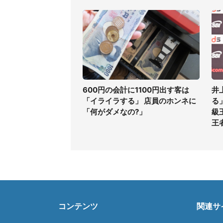
600円の会計に1100円出す客は
井
「イライラする」 店員のホンネに
る
「何がダメなの?」
級
王
コンテンツ
関連サ