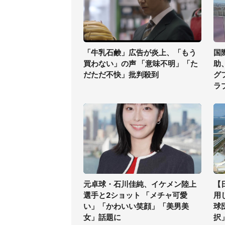
「牛乳石鹸」広告が炎上、「もう
国
買わない」の声 「意味不明」「た
助
だただ不快」批判殺到
グ
ラ
元卓球・石川佳純、イケメン陸上
【
選手と2ショット 「メチャ可愛
用
い」「かわいい笑顔」「美男美
球
女」話題に
択