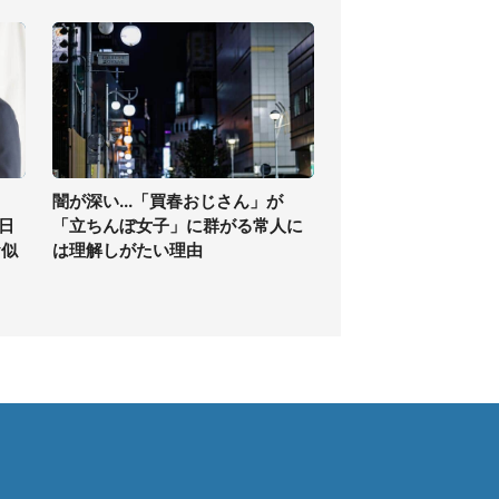
闇が深い...「買春おじさん」が
日
「立ちんぼ女子」に群がる常人に
お似
は理解しがたい理由