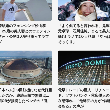
際結婚のフェンシング松山恭
「よく似てると言われる」鬼塚
、25歳の美人妻とのウェディン
元卓球・石川佳純、まるで美人
フォト公開 2人寄り添ってラブ
妹?ミラノで2ショ話題 「やっ
ブ
そっくり」
日本ハム】9回好機になぜ代打起
電撃トレードの巨人・リチャー
したのか、連続三振で無得点...
ド、ソフトバンク・秋広優人の
団OBが指摘したベンチの「選
在感薄れ...「他球団の方が出場
」
会ある」の声が