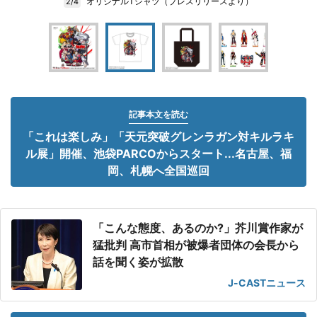
オリジナルTシャツ（プレスリリースより）
2/4
記事本文を読む
「これは楽しみ」「天元突破グレンラガン対キルラキ
ル展」開催、池袋PARCOからスタート...名古屋、福
岡、札幌へ全国巡回
「こんな態度、あるのか?」芥川賞作家が
猛批判 高市首相が被爆者団体の会長から
話を聞く姿が拡散
J-CASTニュース