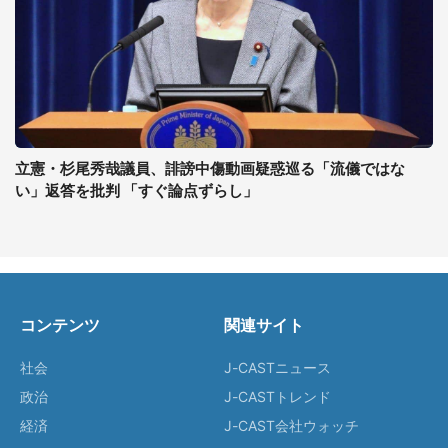
立憲・杉尾秀哉議員、誹謗中傷動画疑惑巡る「流儀ではな
い」返答を批判 「すぐ論点ずらし」
コンテンツ
関連サイト
社会
J-CASTニュース
政治
J-CASTトレンド
経済
J-CAST会社ウォッチ