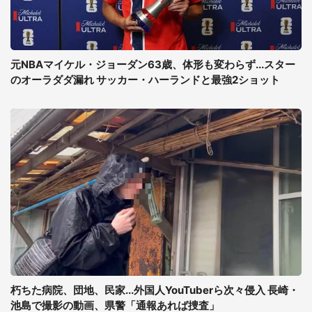
元NBAマイケル・ジョーダン63歳、体形も変わらず...スター
のオーラダダ漏れ サッカー・ハーランドと最強2ショット
朽ちた病院、団地、民家...外国人YouTuberら次々侵入 長崎・
池島で撮影の動画、県警「通報あれば捜査」