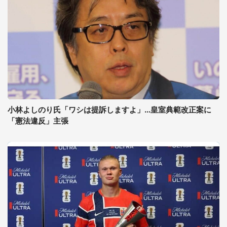
小林よしのり氏「ワシは提訴しますよ」...皇室典範改正案に
「憲法違反」主張