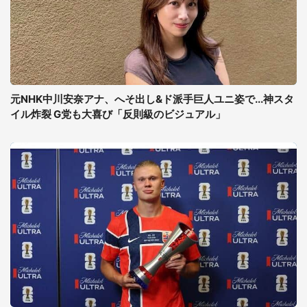
元NHK中川安奈アナ、へそ出し&ド派手巨人ユニ姿で...神スタ
イル炸裂 G党も大喜び「反則級のビジュアル」