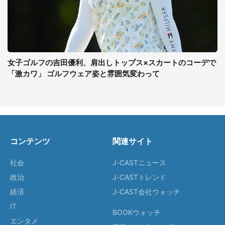
女子ゴルフの吉田優利、肩出しトップス×スカートのコーデで
「激カワ」 ゴルフウェア姿と雰囲気変わって
コンテンツ
関連サイト
社会
J-CASTニュース
政治
J-CASTトレンド
経済
J-CAST会社ウォッチ
IT
BOOKウォッチ
エンタメ