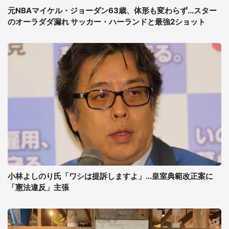
元NBAマイケル・ジョーダン63歳、体形も変わらず...スター
のオーラダダ漏れ サッカー・ハーランドと最強2ショット
小林よしのり氏「ワシは提訴しますよ」...皇室典範改正案に
「憲法違反」主張