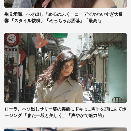
生見愛瑠、へそ出し「めるのふく」コーデでかわいすぎ大反
響 「スタイル抜群」「めっちゃお洒落」「最高!」
ローラ、ヘソ出しサリー姿の美貌にドキっ...両手を頭にあてポ
ージング 「また一段と美しく」「爽やかで魅力的」