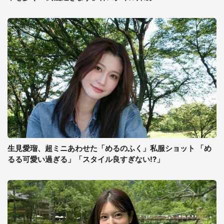
生見愛瑠、超ミニあわせた「めるのふく」私服ショット 「め
るる可愛い過ぎる」「スタイル良すぎない!?」