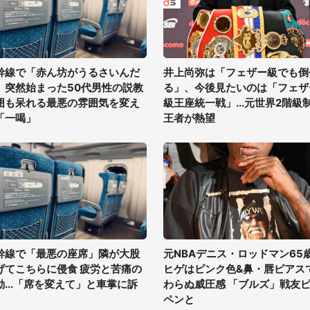
幹線で「赤ん坊がうるさいんだ
井上尚弥は「フェザー級でも倒
」突然始まった50代男性の説教
る」、今後見たいのは「フェザ
囲も呆れる最悪の雰囲気を変え
級王座統一戦」...元世界2階級
「一喝」
王者が熱望
幹線で「最悪の座席」隣が大股
元NBAデニス・ロッドマン65
げてこちらに侵食 疲労と苦痛の
ヒゲはピンク色&鼻・唇ピアス
動...「席を変えて」と車掌に訴
わらぬ威圧感 「ブルズ」戦友
ペンと