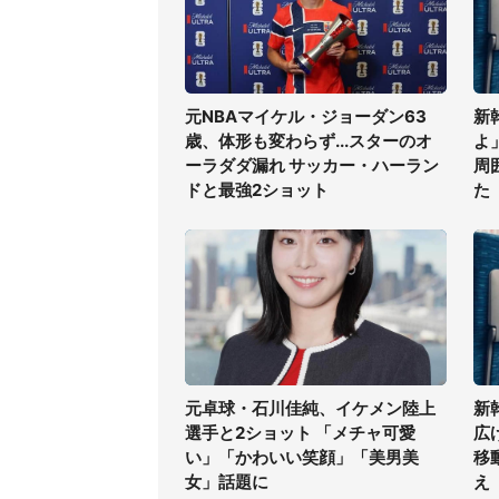
元NBAマイケル・ジョーダン63
新
歳、体形も変わらず...スターのオ
よ
ーラダダ漏れ サッカー・ハーラン
周
ドと最強2ショット
た
元卓球・石川佳純、イケメン陸上
新
選手と2ショット 「メチャ可愛
広
い」「かわいい笑顔」「美男美
移
女」話題に
え