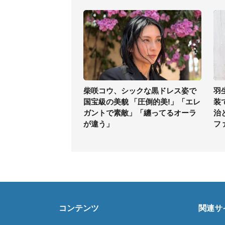
柴咲コウ、シックな黒ドレス姿で
羽
国宝級の美貌 「圧倒的美!」「エレ
装
ガントで素敵」「纏ってるオーラ
治
が違う」
フ
コンテンツ
関連サ