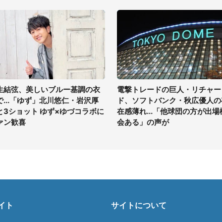
生結弦、美しいブルー基調の衣
電撃トレードの巨人・リチャー
で...「ゆず」北川悠仁・岩沢厚
ド、ソフトバンク・秋広優人の
と3ショット ゆず×ゆづコラボに
在感薄れ...「他球団の方が出場
ァン歓喜
会ある」の声が
イト
サイトについて