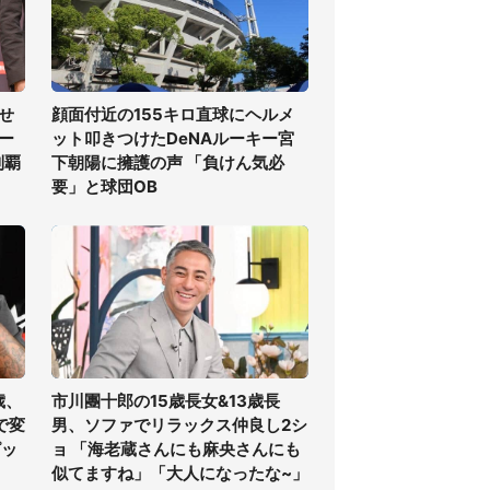
せ
顔面付近の155キロ直球にヘルメ
ー
ット叩きつけたDeNAルーキー宮
制覇
下朝陽に擁護の声 「負けん気必
要」と球団OB
歳、
市川團十郎の15歳長女&13歳長
で変
男、ソファでリラックス仲良し2シ
ピッ
ョ 「海老蔵さんにも麻央さんにも
似てますね」「大人になったな~」