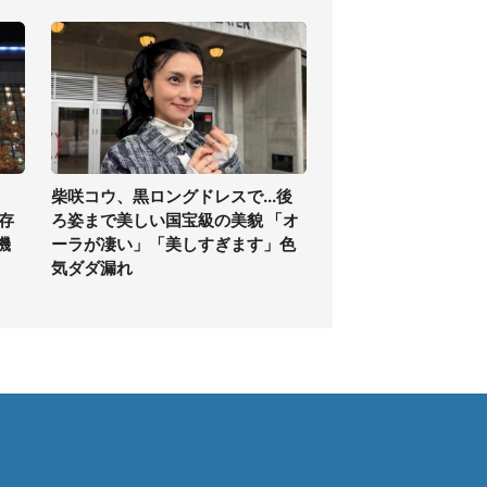
柴咲コウ、黒ロングドレスで...後
存
ろ姿まで美しい国宝級の美貌 「オ
機
ーラが凄い」「美しすぎます」色
気ダダ漏れ