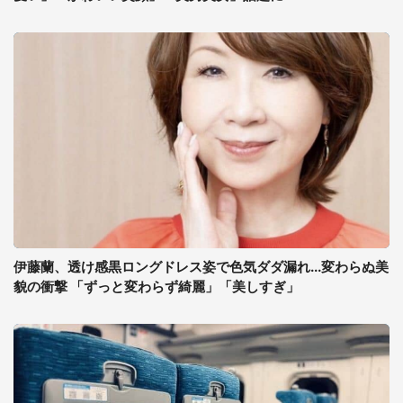
伊藤蘭、透け感黒ロングドレス姿で色気ダダ漏れ...変わらぬ美
貌の衝撃 「ずっと変わらず綺麗」「美しすぎ」