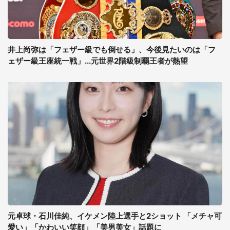
井上尚弥は「フェザー級でも倒せる」、今後見たいのは「フ
ェザー級王座統一戦」...元世界2階級制覇王者が熱望
元卓球・石川佳純、イケメン陸上選手と2ショット 「メチャ可
愛い」「かわいい笑顔」「美男美女」話題に