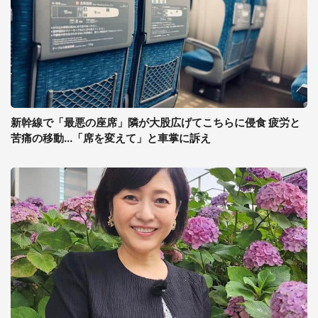
新幹線で「最悪の座席」隣が大股広げてこちらに侵食 疲労と
苦痛の移動...「席を変えて」と車掌に訴え