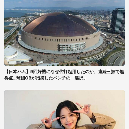
【日本ハム】9回好機になぜ代打起用したのか、連続三振で無
得点...球団OBが指摘したベンチの「選択」