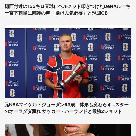
顔面付近の155キロ直球にヘルメット叩きつけたDeNAルーキ
ー宮下朝陽に擁護の声 「負けん気必要」と球団OB
元NBAマイケル・ジョーダン63歳、体形も変わらず...スター
のオーラダダ漏れ サッカー・ハーランドと最強2ショット