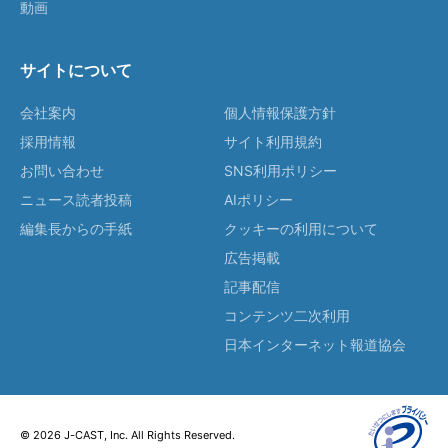
動画
サイトについて
会社案内
個人情報保護方針
採用情報
サイト利用規約
お問い合わせ
SNS利用ポリシー
ニュース読者投稿
AIポリシー
編集長からの手紙
クッキーの利用について
広告掲載
記事配信
コンテンツ二次利用
日本インターネット報道協会
© 2026 J-CAST, Inc. All Rights Reserved.