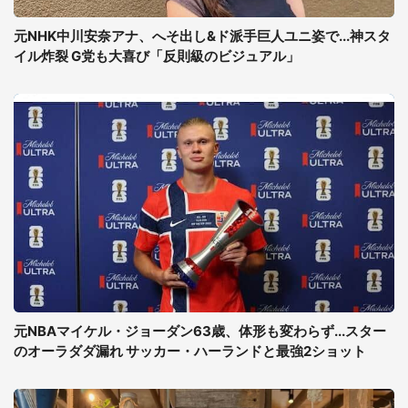
元NHK中川安奈アナ、へそ出し&ド派手巨人ユニ姿で...神スタ
イル炸裂 G党も大喜び「反則級のビジュアル」
元NBAマイケル・ジョーダン63歳、体形も変わらず...スター
のオーラダダ漏れ サッカー・ハーランドと最強2ショット