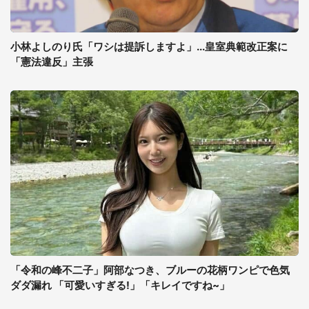
小林よしのり氏「ワシは提訴しますよ」...皇室典範改正案に
「憲法違反」主張
「令和の峰不二子」阿部なつき、ブルーの花柄ワンピで色気
ダダ漏れ 「可愛いすぎる!」「キレイですね~」