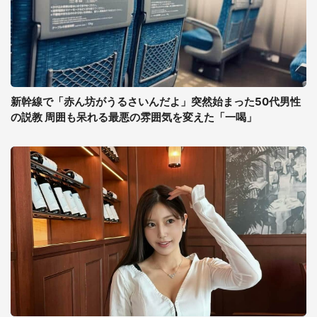
新幹線で「赤ん坊がうるさいんだよ」突然始まった50代男性
の説教 周囲も呆れる最悪の雰囲気を変えた「一喝」