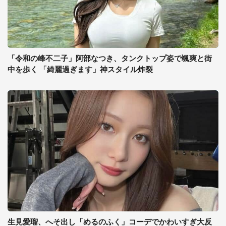
「令和の峰不二子」阿部なつき、タンクトップ姿で颯爽と街
中を歩く 「綺麗過ぎます」神スタイル炸裂
生見愛瑠、へそ出し「めるのふく」コーデでかわいすぎ大反