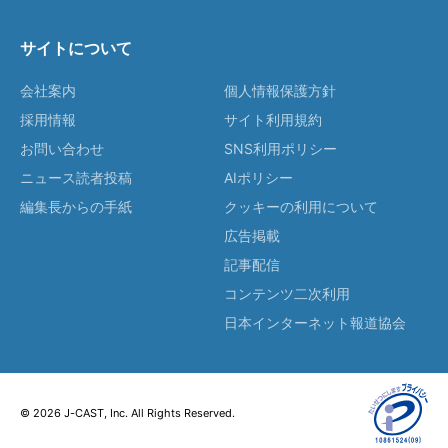
サイトについて
会社案内
個人情報保護方針
採用情報
サイト利用規約
お問い合わせ
SNS利用ポリシー
ニュース読者投稿
AIポリシー
編集長からの手紙
クッキーの利用について
広告掲載
記事配信
コンテンツ二次利用
日本インターネット報道協会
© 2026 J-CAST, Inc. All Rights Reserved.