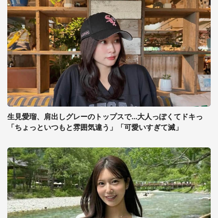
生見愛瑠、肩出しグレーのトップスで...大人っぽくてドキっ
「ちょっといつもと雰囲気違う」「可愛いすぎて滅」