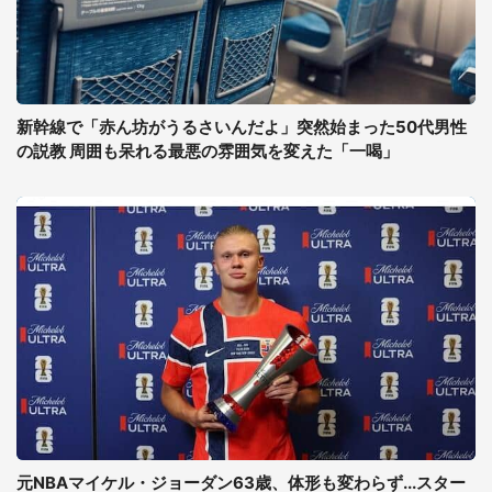
新幹線で「赤ん坊がうるさいんだよ」突然始まった50代男性
の説教 周囲も呆れる最悪の雰囲気を変えた「一喝」
元NBAマイケル・ジョーダン63歳、体形も変わらず...スター