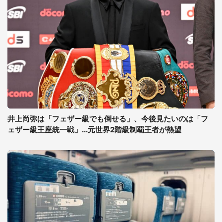
井上尚弥は「フェザー級でも倒せる」、今後見たいのは「フ
ェザー級王座統一戦」...元世界2階級制覇王者が熱望