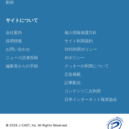
動画
サイトについて
会社案内
個人情報保護方針
採用情報
サイト利用規約
お問い合わせ
SNS利用ポリシー
ニュース読者投稿
AIポリシー
編集長からの手紙
クッキーの利用について
広告掲載
記事配信
コンテンツ二次利用
日本インターネット報道協会
© 2026 J-CAST, Inc. All Rights Reserved.