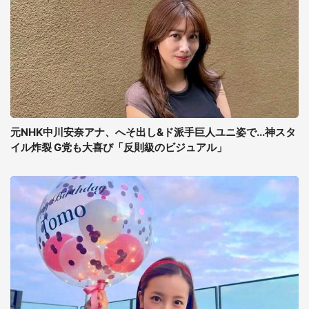
元NHK中川安奈アナ、へそ出し&ド派手巨人ユニ姿で...神スタ
イル炸裂 G党も大喜び「反則級のビジュアル」