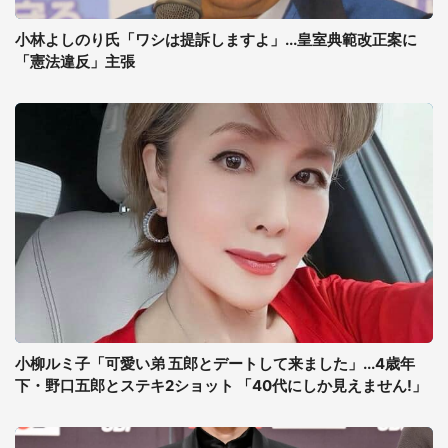
小林よしのり氏「ワシは提訴しますよ」...皇室典範改正案に
「憲法違反」主張
小柳ルミ子「可愛い弟 五郎とデートして来ました」...4歳年
下・野口五郎とステキ2ショット 「40代にしか見えません!」