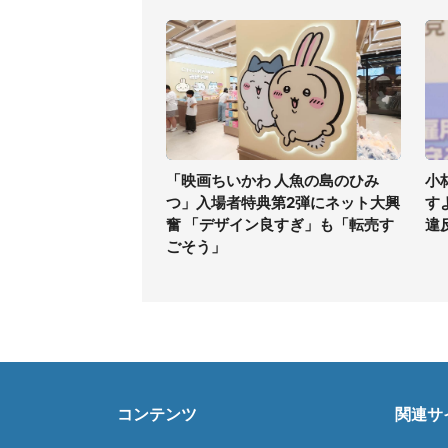
「映画ちいかわ 人魚の島のひみ
小
つ」入場者特典第2弾にネット大興
す
奮 「デザイン良すぎ」も「転売す
違
ごそう」
コンテンツ
関連サ