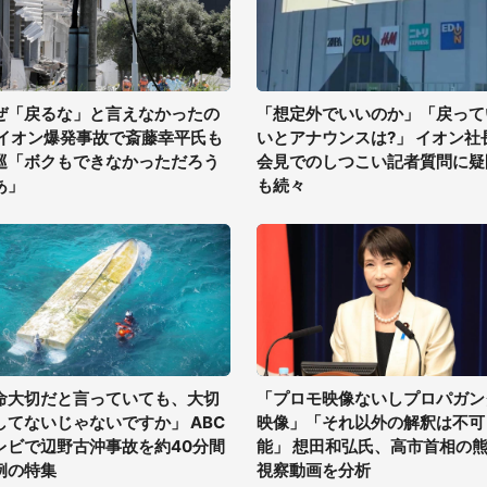
ぜ「戻るな」と言えなかったの
「想定外でいいのか」「戻って
 イオン爆発事故で斎藤幸平氏も
いとアナウンスは?」 イオン社
巡「ボクもできなかっただろう
会見でのしつこい記者質問に疑
あ」
も続々
命大切だと言っていても、大切
「プロモ映像ないしプロパガン
してないじゃないですか」 ABC
映像」「それ以外の解釈は不可
レビで辺野古沖事故を約40分間
能」 想田和弘氏、高市首相の
例の特集
視察動画を分析