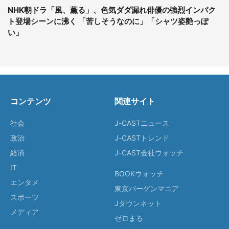
NHK朝ドラ「風、薫る」、色気ダダ漏れ俳優の強烈インパク
ト登場シーンに沸く 「苦しそうなのに」「シャツ姿艶っぽ
い」
コンテンツ
関連サイト
社会
J-CASTニュース
政治
J-CASTトレンド
経済
J-CAST会社ウォッチ
IT
BOOKウォッチ
エンタメ
東京バーゲンマニア
スポーツ
Jタウンネット
メディア
ゼロまる