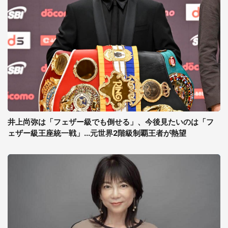
井上尚弥は「フェザー級でも倒せる」、今後見たいのは「フ
ェザー級王座統一戦」...元世界2階級制覇王者が熱望