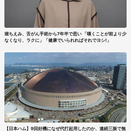
堀ちえみ、舌がん手術から7年半で思い 「嘆くことが前より少
なくなり、ラクに」「健康でいられればそれでヨシ!」
【日本ハム】9回好機になぜ代打起用したのか、連続三振で無