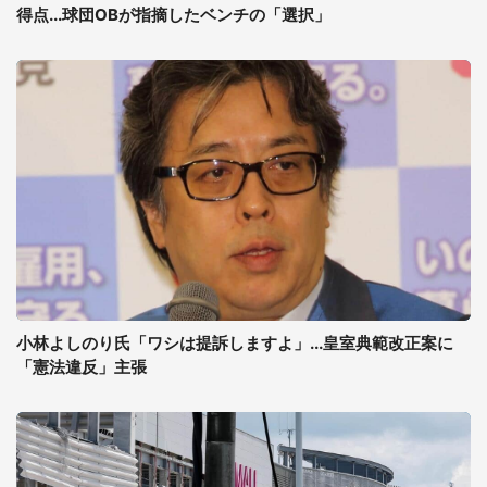
得点...球団OBが指摘したベンチの「選択」
小林よしのり氏「ワシは提訴しますよ」...皇室典範改正案に
「憲法違反」主張