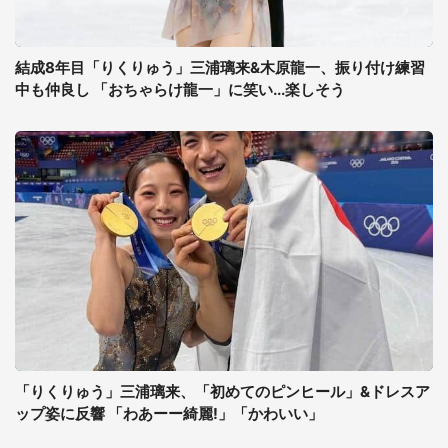
結成8年目「りくりゅう」三浦璃来&木原龍一、振り付け練習
中も仲良し 「おちゃらけ龍一」に笑い...楽しそう
「りくりゅう」三浦璃来、「初めてのピンヒール」&ドレスア
ップ姿に反響 「わあーー綺麗!」「かわいい」