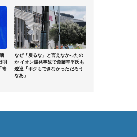
璃
なぜ「戻るな」と言えなかったの
田唄
か イオン爆発事故で斎藤幸平氏も
「青
逡巡「ボクもできなかっただろう
なあ」