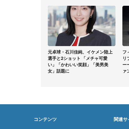
元卓球・石川佳純、イケメン陸上
フ
選手と2ショット 「メチャ可愛
リ
い」「かわいい笑顔」「美男美
ー
女」話題に
ァ
コンテンツ
関連サ