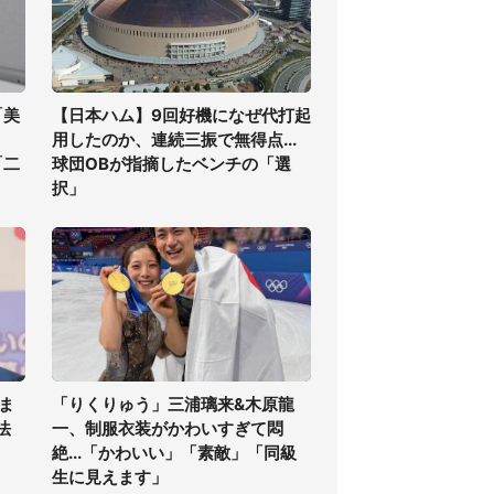
「美
【日本ハム】9回好機になぜ代打起
用したのか、連続三振で無得点...
「二
球団OBが指摘したベンチの「選
択」
ま
「りくりゅう」三浦璃来&木原龍
法
一、制服衣装がかわいすぎて悶
絶...「かわいい」「素敵」「同級
生に見えます」