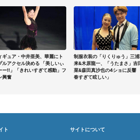
ィギュア・中井亜美、華麗にト
制服衣装の「りくりゅう」三浦
プルアクセル決める 「美しいぃ
来&木原龍一、「うたまさ」吉
ーー!!」「きれいすぎて感動」フ
菜&森田真沙也の4ショに反響 
ン興奮
春すぎて眩しい」
イト
サイトについて