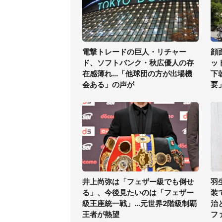
電撃トレードの巨人・リチャー
顔
ド、ソフトバンク・秋広優人の存
ッ
在感薄れ...「他球団の方が出場機
下
会ある」の声が
要
井上尚弥は「フェザー級でも倒せ
羽
る」、今後見たいのは「フェザー
装
級王座統一戦」...元世界2階級制覇
治
王者が熱望
フ