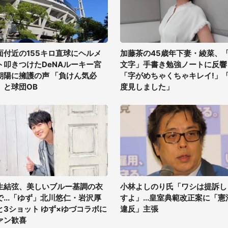
面付近の155キロ直球にヘルメ
加藤茶の45歳年下妻・綾菜、
ト叩きつけたDeNAルーキー宮
文字」手書き勉強ノートに反響
朝陽に擁護の声 「負けん気必
「字がめちゃくちゃキレイ!」
」と球団OB
度見しました」
生結弦、美しいブルー基調の衣
小林よしのり氏「ワシは提訴し
で...「ゆず」北川悠仁・岩沢厚
すよ」...皇室典範改正案に「憲
と3ショット ゆず×ゆづコラボに
違反」主張
ァン歓喜