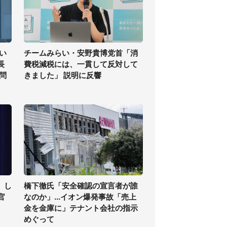
い
チームみらい・安野貴博党首「消
長
費税減税には、一貫して反対して
問
きました」 説明に反響
」し
橋下徹氏「安全確認の宣言者が誰
官
なのか」...イオン爆発事故「売上
金を金庫に」テナント会社の指示
めぐって