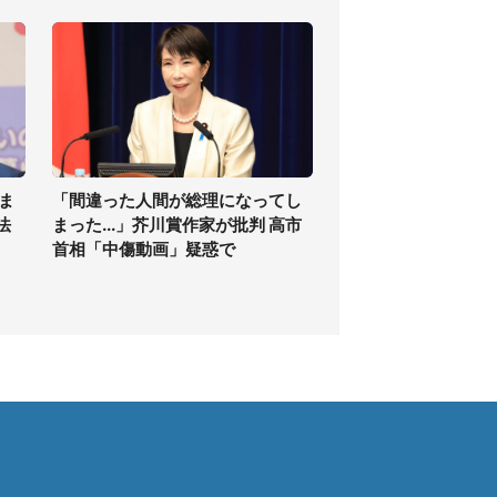
ま
「間違った人間が総理になってし
法
まった...」芥川賞作家が批判 高市
首相「中傷動画」疑惑で