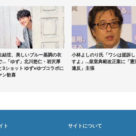
生結弦、美しいブルー基調の衣
小林よしのり氏「ワシは提訴し
で...「ゆず」北川悠仁・岩沢厚
すよ」...皇室典範改正案に「憲
と3ショット ゆず×ゆづコラボに
違反」主張
ァン歓喜
イト
サイトについて