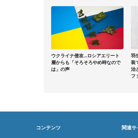
ウクライナ侵攻...ロシアエリート
羽
層からも「そろそろやめ時なので
装
は」の声
治
フ
コンテンツ
関連サ