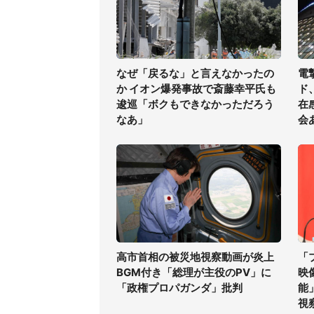
なぜ「戻るな」と言えなかったの
電
か イオン爆発事故で斎藤幸平氏も
ド
逡巡「ボクもできなかっただろう
在
なあ」
会
高市首相の被災地視察動画が炎上
「
BGM付き「総理が主役のPV」に
映
「政権プロパガンダ」批判
能
視