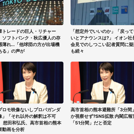
撃トレードの巨人・リチャー
「想定外でいいのか」「戻って
、ソフトバンク・秋広優人の存
いとアナウンスは?」 イオン社
感薄れ...「他球団の方が出場機
会見でのしつこい記者質問に疑
ある」の声が
も続々
プロモ映像ないしプロパガンダ
高市首相の熊本避難所「3分間
像」「それ以外の解釈は不可
か視察せず?SNS拡散 内閣広報
」 想田和弘氏、高市首相の熊本
「51分間」だと否定
察動画を分析