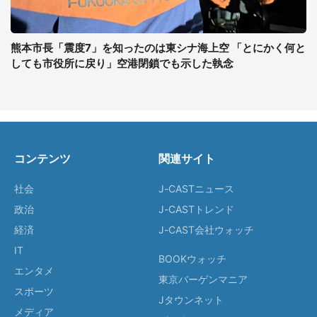
熊本市長「震度7」を知ったのは東シナ海上空 「とにかく何と
しても市役所に戻り」空港閉鎖でも示した執念
コンテンツ
関連サイト
社会
J-CASTニュース
政治
J-CASTトレンド
経済
J-CAST会社ウォッチ
IT
BOOKウォッチ
エンタメ
東京バーゲンマニア
スポーツ
Jタウンネット
メディア