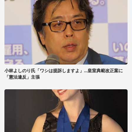
小林よしのり氏「ワシは提訴しますよ」...皇室典範改正案に
「憲法違反」主張