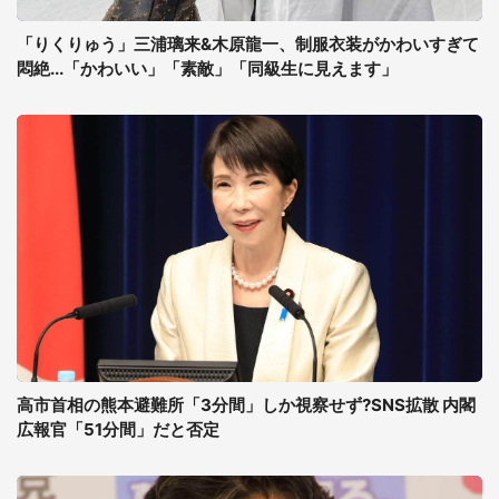
「りくりゅう」三浦璃来&木原龍一、制服衣装がかわいすぎて
悶絶...「かわいい」「素敵」「同級生に見えます」
高市首相の熊本避難所「3分間」しか視察せず?SNS拡散 内閣
広報官「51分間」だと否定