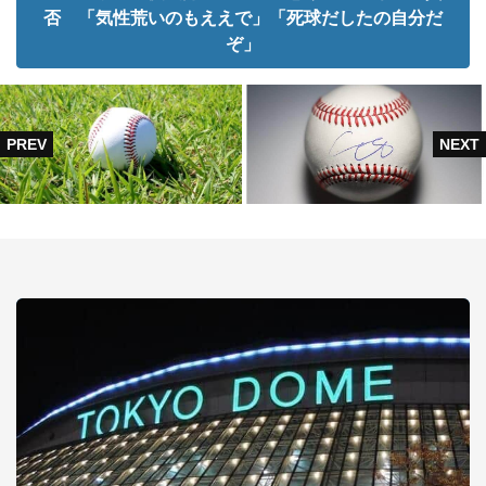
否 「気性荒いのもええで」「死球だしたの自分だ
ぞ」