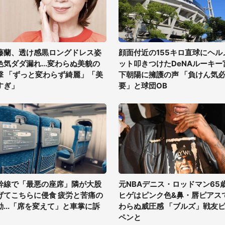
藤蘭、透け感黒ロングドレス姿
顔面付近の155キロ直球にヘル
色気ダダ漏れ...変わらぬ美貌の
ット叩きつけたDeNAルーキー
撃 「ずっと変わらず綺麗」「美
下朝陽に擁護の声 「負けん気
すぎ」
要」と球団OB
幹線で「最悪の座席」隣が大股
元NBAデニス・ロッドマン65
げてこちらに侵食 疲労と苦痛の
ヒゲはピンク色&鼻・唇ピアス
動...「席を変えて」と車掌に訴
わらぬ威圧感 「ブルズ」戦友
ペンと