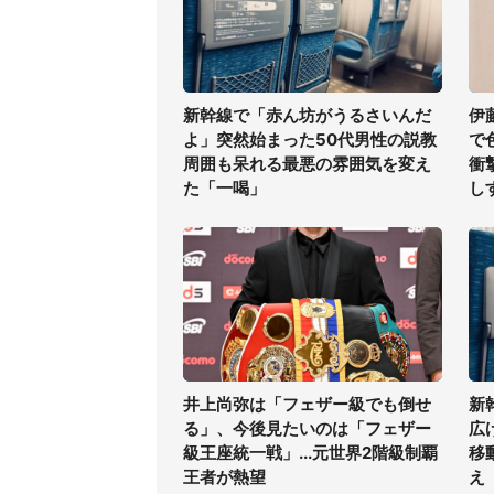
新幹線で「赤ん坊がうるさいんだ
伊
よ」突然始まった50代男性の説教
で
周囲も呆れる最悪の雰囲気を変え
衝
た「一喝」
し
井上尚弥は「フェザー級でも倒せ
新
る」、今後見たいのは「フェザー
広
級王座統一戦」...元世界2階級制覇
移
王者が熱望
え