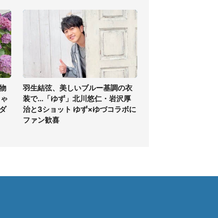
物
羽生結弦、美しいブルー基調の衣
ちゃ
装で...「ゆず」北川悠仁・岩沢厚
ダ
治と3ショット ゆず×ゆづコラボに
ファン歓喜