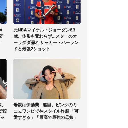
メ
元NBAマイケル・ジョーダン63
宮
歳、体形も変わらず...スターのオ
必
ーラダダ漏れ サッカー・ハーラン
ドと最強2ショット
歳、
母親は伊藤蘭...趣里、ピンクのミ
で変
ニ丈ワンピで神スタイル炸裂 「可
ピッ
愛すぎる」「最高で最強の母娘」