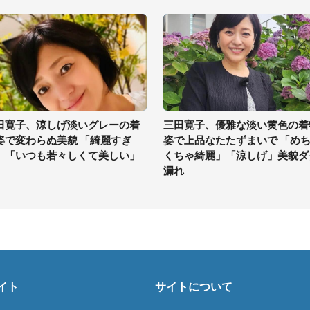
田寛子、涼しげ淡いグレーの着
三田寛子、優雅な淡い黄色の着
姿で変わらぬ美貌 「綺麗すぎ
姿で上品なたたずまいで 「め
」「いつも若々しくて美しい」
くちゃ綺麗」「涼しげ」美貌ダ
漏れ
イト
サイトについて