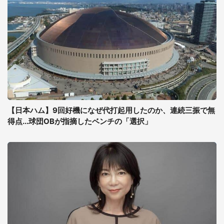
【日本ハム】9回好機になぜ代打起用したのか、連続三振で無
得点...球団OBが指摘したベンチの「選択」