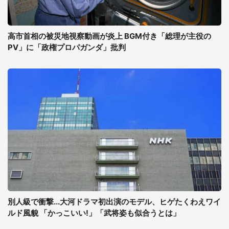
高市首相の被災地視察動画が炎上 BGM付き「総理が主役の
PV」に「政権プロパガンダ」批判
別人級で衝撃...大河ドラマ初出演のモデル、ヒゲたくわえワイ
ルド風貌 「かっこいい!」「武将姿も似合うとは」