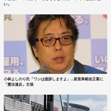
い」
小林よしのり氏「ワシは提訴しますよ」...皇室典範改正案に
「憲法違反」主張