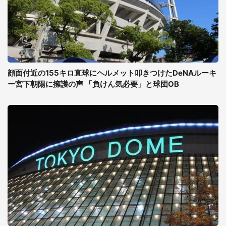
顔面付近の155キロ直球にヘルメット叩きつけたDeNAルーキ
ー宮下朝陽に擁護の声 「負けん気必要」と球団OB